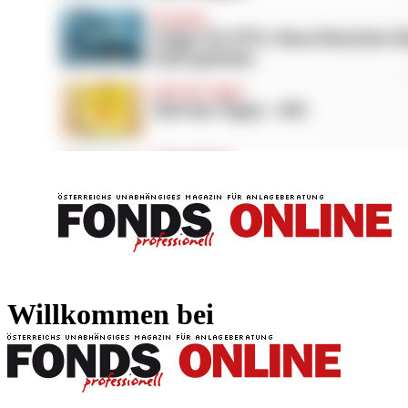
FONDS professionell
FONDS professi
Willkommen bei