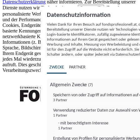
Datenschutzerklärung
näher informieren.
Zur Bereitstellung unserer
Dienste nutzen wir Technologien von
. Zwecke:
Partnern (5)
personalisierte Werbung und Inhalte, Messung von Werbeleistung
Datenschutzinformation
und der Performance von Inhalten sowie Zielgruppenforschung.
Vielen Dank für Ihren Besuch auf fondsprofessionell.at
Cookies, Endgeräte- oder ähnliche Online-Kennungen (z. B. login-
Bereitstellung unserer Dienste nutzen wir Technologien
basierte Kennungen, zufällig generierte Kennungen,
Login-basierte Identifikatoren, zufällig zugewiesene Id
netzwerkbasierte Kennungen) können zusammen mit anderen
Informationen auf Ihrem Gerät gespeichert oder gelese
Informationen (z. B. Browsertyp und Browserinformationen,
Werbung und Inhalte, Messung von Werbeleistung und d
Sprache, Bildschirmgröße, unterstützte Technologien usw.) auf
ist für den Zugriff auf die Website nicht erforderlich. S
Ihrem Endgerät gespeichert oder von dort ausgelesen werden, um es
Schalter ändern, oder später jederzeit via Datenschutzer
jedes Mal wiederzuerkennen, wenn es eine App oder einer Webseite
aufruft. Dies geschieht für einen oder mehrere der hier aufgeführten
ZWECKE
PARTNER
Verarbeitungszwecke.
Allgemein Zwecke
(7)
Speichern von oder Zugriff auf Informationen au
3 Partner
FONDS professionell
Verwendung reduzierter Daten zur Auswahl von
1 Partner
- mit berechtigtem Interesse
1 Partner
Erstellung von Profilen für personalisierte Werbu