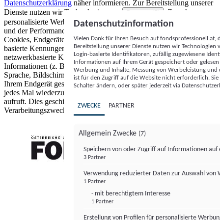
Datenschutzerklärung
näher informieren.
Zur Bereitstellung unserer
Dienste nutzen wir Technologien von
. Zwecke:
Partnern (5)
personalisierte Werbung und Inhalte, Messung von Werbeleistung
Datenschutzinformation
und der Performance von Inhalten sowie Zielgruppenforschung.
Vielen Dank für Ihren Besuch auf fondsprofessionell.at
Cookies, Endgeräte- oder ähnliche Online-Kennungen (z. B. login-
Bereitstellung unserer Dienste nutzen wir Technologien
basierte Kennungen, zufällig generierte Kennungen,
Login-basierte Identifikatoren, zufällig zugewiesene Id
netzwerkbasierte Kennungen) können zusammen mit anderen
Informationen auf Ihrem Gerät gespeichert oder gelese
Informationen (z. B. Browsertyp und Browserinformationen,
Werbung und Inhalte, Messung von Werbeleistung und d
Sprache, Bildschirmgröße, unterstützte Technologien usw.) auf
ist für den Zugriff auf die Website nicht erforderlich. S
Ihrem Endgerät gespeichert oder von dort ausgelesen werden, um es
Schalter ändern, oder später jederzeit via Datenschutzer
jedes Mal wiederzuerkennen, wenn es eine App oder einer Webseite
aufruft. Dies geschieht für einen oder mehrere der hier aufgeführten
ZWECKE
PARTNER
Verarbeitungszwecke.
Allgemein Zwecke
(7)
Speichern von oder Zugriff auf Informationen au
3 Partner
FONDS professionell
Verwendung reduzierter Daten zur Auswahl von
1 Partner
- mit berechtigtem Interesse
1 Partner
Erstellung von Profilen für personalisierte Werbu