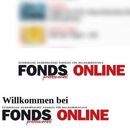
FONDS professionell
FONDS professi
Willkommen bei