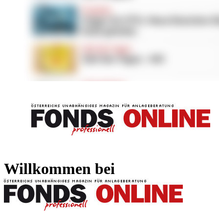
FONDS professionell
FONDS professi
Willkommen bei