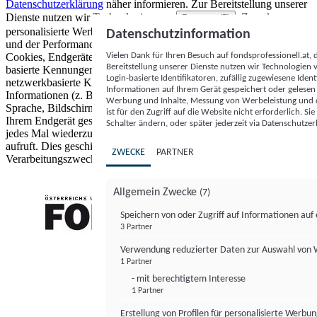
Datenschutzerklärung
näher informieren.
Zur Bereitstellung unserer
Dienste nutzen wir Technologien von
. Zwecke:
Partnern (5)
personalisierte Werbung und Inhalte, Messung von Werbeleistung
Datenschutzinformation
und der Performance von Inhalten sowie Zielgruppenforschung.
Vielen Dank für Ihren Besuch auf fondsprofessionell.at
Cookies, Endgeräte- oder ähnliche Online-Kennungen (z. B. login-
Bereitstellung unserer Dienste nutzen wir Technologien
basierte Kennungen, zufällig generierte Kennungen,
Login-basierte Identifikatoren, zufällig zugewiesene Id
netzwerkbasierte Kennungen) können zusammen mit anderen
Informationen auf Ihrem Gerät gespeichert oder gelese
Informationen (z. B. Browsertyp und Browserinformationen,
Werbung und Inhalte, Messung von Werbeleistung und d
Sprache, Bildschirmgröße, unterstützte Technologien usw.) auf
ist für den Zugriff auf die Website nicht erforderlich. S
Ihrem Endgerät gespeichert oder von dort ausgelesen werden, um es
Schalter ändern, oder später jederzeit via Datenschutzer
jedes Mal wiederzuerkennen, wenn es eine App oder einer Webseite
aufruft. Dies geschieht für einen oder mehrere der hier aufgeführten
ZWECKE
PARTNER
Verarbeitungszwecke.
Allgemein Zwecke
(7)
Speichern von oder Zugriff auf Informationen au
3 Partner
FONDS professionell
Verwendung reduzierter Daten zur Auswahl von
1 Partner
- mit berechtigtem Interesse
1 Partner
Erstellung von Profilen für personalisierte Werbu