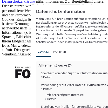
Datenschutzerklärung
näher informieren.
Zur Bereitstellung unserer
Dienste nutzen wir Technologien von
. Zwecke:
Partnern (5)
personalisierte Werbung und Inhalte, Messung von Werbeleistung
Datenschutzinformation
und der Performance von Inhalten sowie Zielgruppenforschung.
Vielen Dank für Ihren Besuch auf fondsprofessionell.at
Cookies, Endgeräte- oder ähnliche Online-Kennungen (z. B. login-
Bereitstellung unserer Dienste nutzen wir Technologien
basierte Kennungen, zufällig generierte Kennungen,
Login-basierte Identifikatoren, zufällig zugewiesene Id
netzwerkbasierte Kennungen) können zusammen mit anderen
Informationen auf Ihrem Gerät gespeichert oder gelese
Informationen (z. B. Browsertyp und Browserinformationen,
Werbung und Inhalte, Messung von Werbeleistung und d
Sprache, Bildschirmgröße, unterstützte Technologien usw.) auf
ist für den Zugriff auf die Website nicht erforderlich. S
Ihrem Endgerät gespeichert oder von dort ausgelesen werden, um es
Schalter ändern, oder später jederzeit via Datenschutzer
jedes Mal wiederzuerkennen, wenn es eine App oder einer Webseite
aufruft. Dies geschieht für einen oder mehrere der hier aufgeführten
ZWECKE
PARTNER
Verarbeitungszwecke.
Allgemein Zwecke
(7)
Speichern von oder Zugriff auf Informationen au
3 Partner
FONDS professionell
Verwendung reduzierter Daten zur Auswahl von
1 Partner
- mit berechtigtem Interesse
1 Partner
Erstellung von Profilen für personalisierte Werbu