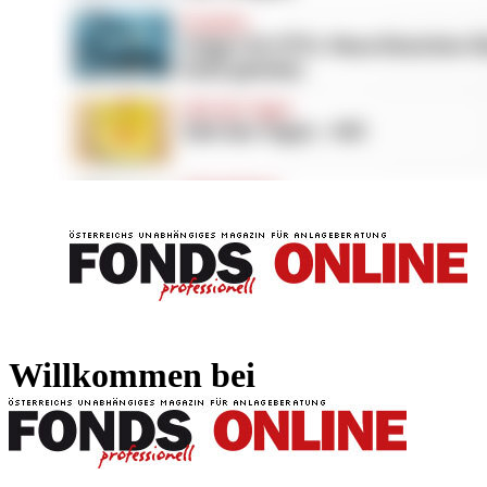
FONDS professionell
FONDS professi
Willkommen bei