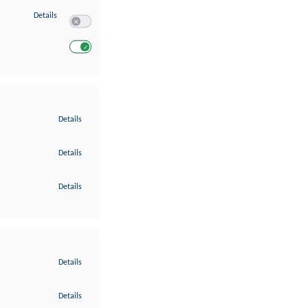
zu Entwicklung und Verbesserung der Angebote
Details
Switch zum Einwilligen bzw. Ablehnen des Dienstes Entwickl
Switch zum Einwilligen bzw. Ablehnen des Dienstes Entwicklu
zu Gewährleistung der Sicherheit, Verhinderung und Aufdeckung v
Details
zu Bereitstellung und Anzeige von Werbung und Inhalten
Details
zu Ihre Entscheidungen zum Datenschutz speichern und übermittel
Details
zu Abgleichung und Kombination von Daten aus unterschiedlichen 
Details
zu Verknüpfung verschiedener Endgeräte
Details