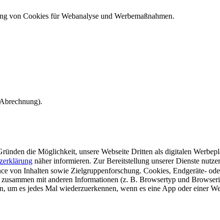
ndung von Cookies für Webanalyse und Werbemaßnahmen.
e Abrechnung).
ünden die Möglichkeit, unsere Webseite Dritten als digitalen Werbeplat
zerklärung
näher informieren.
Zur Bereitstellung unserer Dienste nutz
e von Inhalten sowie Zielgruppenforschung. Cookies, Endgeräte- ode
 zusammen mit anderen Informationen (z. B. Browsertyp und Browserin
n, um es jedes Mal wiederzuerkennen, wenn es eine App oder einer Webs