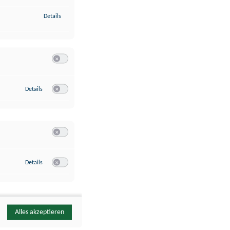
zu Identifikation von Endgeräten anhand automatisch übermittelte
Details
Switch zum Einwilligen bzw. Ablehnen der Kategorie Analyse / 
zu Google Analytics
Details
Switch zum Einwilligen bzw. Ablehnen des Dienstes Google Ana
Switch zum Einwilligen bzw. Ablehnen der Kategorie Sonstige 
zu YouTube
Details
Switch zum Einwilligen bzw. Ablehnen des Dienstes YouTube
Alles akzeptieren