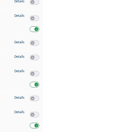
zu Speichern von oder Zugriff auf Informationen auf einem Endgerät
Details
Switch zum Einwilligen bzw. Ablehnen des Dienstes Speichern 
zu Verwendung reduzierter Daten zur Auswahl von Werbeanzeigen
Details
Switch zum Einwilligen bzw. Ablehnen des Dienstes Verwend
Switch zum Einwilligen bzw. Ablehnen des Dienstes Verwendu
zu Erstellung von Profilen für personalisierte Werbung
Details
Switch zum Einwilligen bzw. Ablehnen des Dienstes Erstellung 
zu Verwendung von Profilen zur Auswahl personalisierter Werbung
Details
Switch zum Einwilligen bzw. Ablehnen des Dienstes Verwendun
zu Messung der Werbeleistung
Details
Switch zum Einwilligen bzw. Ablehnen des Dienstes Messung 
Switch zum Einwilligen bzw. Ablehnen des Dienstes Messung d
zu Messung der Performance von Inhalten
Details
Switch zum Einwilligen bzw. Ablehnen des Dienstes Messung 
zu Analyse von Zielgruppen durch Statistiken oder Kombinationen von Dat
Details
Switch zum Einwilligen bzw. Ablehnen des Dienstes Analyse v
Switch zum Einwilligen bzw. Ablehnen des Dienstes Analyse v