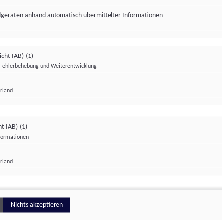
ndgeräten anhand automatisch übermittelter Informationen
icht IAB)
(1)
Fehlerbehebung und Weiterentwicklung
Irland
Impressum
Datenschutzerklärung
Datenschutzeinstellungen
ht IAB)
(1)
nformationen
Irland
ionell
Nichts akzeptieren