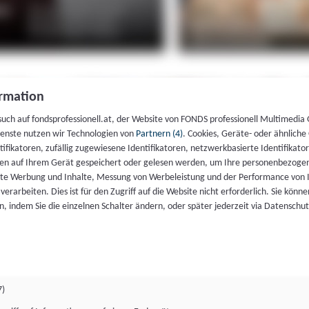
rmation
such auf fondsprofessionell.at, der Website von FONDS professionell Multimedia
ienste nutzen wir Technologien von
Partnern (4)
. Cookies, Geräte- oder ähnliche
entifikatoren, zufällig zugewiesene Identifikatoren, netzwerkbasierte Identifik
en auf Ihrem Gerät gespeichert oder gelesen werden, um Ihre personenbezogen
rte Werbung und Inhalte, Messung von Werbeleistung und der Performance von 
erarbeiten. Dies ist für den Zugriff auf die Website nicht erforderlich. Sie können
, indem Sie die einzelnen Schalter ändern, oder später jederzeit via Datenschu
7)