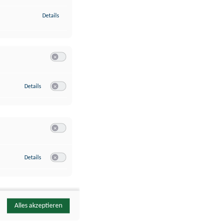
zu Identifikation von Endgeräten anhand automatisch übermittelte
Details
Switch zum Einwilligen bzw. Ablehnen der Kategorie Analyse / 
zu Google Analytics
Details
Switch zum Einwilligen bzw. Ablehnen des Dienstes Google Ana
Switch zum Einwilligen bzw. Ablehnen der Kategorie Sonstige 
zu YouTube
Details
Switch zum Einwilligen bzw. Ablehnen des Dienstes YouTube
Alles akzeptieren