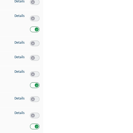
zu Speichern von oder Zugriff auf Informationen auf einem Endgerät
Details
Switch zum Einwilligen bzw. Ablehnen des Dienstes Speichern 
zu Verwendung reduzierter Daten zur Auswahl von Werbeanzeigen
Details
Switch zum Einwilligen bzw. Ablehnen des Dienstes Verwend
Switch zum Einwilligen bzw. Ablehnen des Dienstes Verwendu
zu Erstellung von Profilen für personalisierte Werbung
Details
Switch zum Einwilligen bzw. Ablehnen des Dienstes Erstellung 
zu Verwendung von Profilen zur Auswahl personalisierter Werbung
Details
Switch zum Einwilligen bzw. Ablehnen des Dienstes Verwendun
zu Messung der Werbeleistung
Details
Switch zum Einwilligen bzw. Ablehnen des Dienstes Messung 
Switch zum Einwilligen bzw. Ablehnen des Dienstes Messung d
zu Messung der Performance von Inhalten
Details
Switch zum Einwilligen bzw. Ablehnen des Dienstes Messung 
zu Analyse von Zielgruppen durch Statistiken oder Kombinationen von Dat
Details
Switch zum Einwilligen bzw. Ablehnen des Dienstes Analyse v
Switch zum Einwilligen bzw. Ablehnen des Dienstes Analyse v