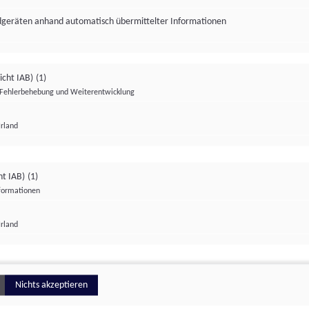
ndgeräten anhand automatisch übermittelter Informationen
icht IAB)
(1)
Fehlerbehebung und Weiterentwicklung
Irland
Impressum
Datenschutzerklärung
Datenschutzeinstellungen
ht IAB)
(1)
nformationen
Irland
ionell
Nichts akzeptieren