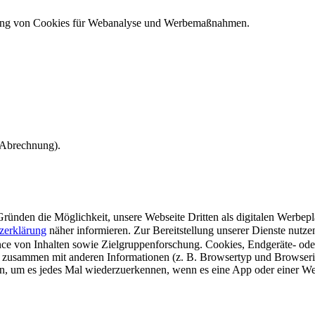
ndung von Cookies für Webanalyse und Werbemaßnahmen.
e Abrechnung).
ünden die Möglichkeit, unsere Webseite Dritten als digitalen Werbeplat
zerklärung
näher informieren.
Zur Bereitstellung unserer Dienste nutz
e von Inhalten sowie Zielgruppenforschung. Cookies, Endgeräte- ode
 zusammen mit anderen Informationen (z. B. Browsertyp und Browserin
n, um es jedes Mal wiederzuerkennen, wenn es eine App oder einer Webs