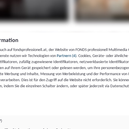
rmation
such auf fondsprofessionell.at, der Website von FONDS professionell Multimedia
ienste nutzen wir Technologien von
Partnern (4)
. Cookies, Geräte- oder ähnliche
entifikatoren, zufällig zugewiesene Identifikatoren, netzwerkbasierte Identifik
en auf Ihrem Gerät gespeichert oder gelesen werden, um Ihre personenbezogen
rte Werbung und Inhalte, Messung von Werbeleistung und der Performance von 
erarbeiten. Dies ist für den Zugriff auf die Website nicht erforderlich. Sie können
, indem Sie die einzelnen Schalter ändern, oder später jederzeit via Datenschu
7)