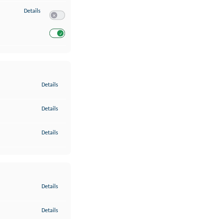
zu Entwicklung und Verbesserung der Angebote
Details
Switch zum Einwilligen bzw. Ablehnen des Dienstes Entwickl
Switch zum Einwilligen bzw. Ablehnen des Dienstes Entwicklu
zu Gewährleistung der Sicherheit, Verhinderung und Aufdeckung v
Details
zu Bereitstellung und Anzeige von Werbung und Inhalten
Details
zu Ihre Entscheidungen zum Datenschutz speichern und übermittel
Details
zu Abgleichung und Kombination von Daten aus unterschiedlichen 
Details
zu Verknüpfung verschiedener Endgeräte
Details