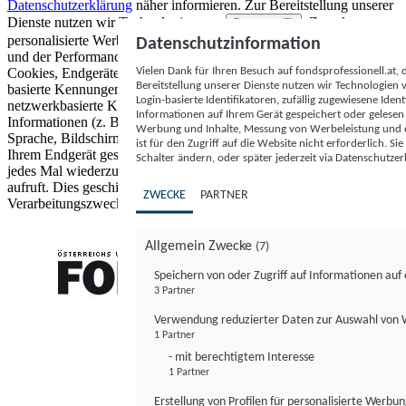
Datenschutzerklärung
näher informieren.
Zur Bereitstellung unserer
Dienste nutzen wir Technologien von
. Zwecke:
Partnern (5)
personalisierte Werbung und Inhalte, Messung von Werbeleistung
Datenschutzinformation
und der Performance von Inhalten sowie Zielgruppenforschung.
Vielen Dank für Ihren Besuch auf fondsprofessionell.at
Cookies, Endgeräte- oder ähnliche Online-Kennungen (z. B. login-
Bereitstellung unserer Dienste nutzen wir Technologien
basierte Kennungen, zufällig generierte Kennungen,
Login-basierte Identifikatoren, zufällig zugewiesene Id
netzwerkbasierte Kennungen) können zusammen mit anderen
Informationen auf Ihrem Gerät gespeichert oder gelese
Informationen (z. B. Browsertyp und Browserinformationen,
Werbung und Inhalte, Messung von Werbeleistung und d
Sprache, Bildschirmgröße, unterstützte Technologien usw.) auf
ist für den Zugriff auf die Website nicht erforderlich. S
Ihrem Endgerät gespeichert oder von dort ausgelesen werden, um es
Schalter ändern, oder später jederzeit via Datenschutzer
jedes Mal wiederzuerkennen, wenn es eine App oder einer Webseite
aufruft. Dies geschieht für einen oder mehrere der hier aufgeführten
ZWECKE
PARTNER
Verarbeitungszwecke.
Allgemein Zwecke
(7)
Speichern von oder Zugriff auf Informationen au
3 Partner
FONDS professionell
Verwendung reduzierter Daten zur Auswahl von
1 Partner
- mit berechtigtem Interesse
1 Partner
Erstellung von Profilen für personalisierte Werbu