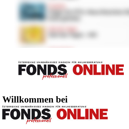
FONDS professionell
FONDS professi
Willkommen bei