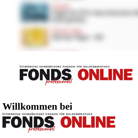
FONDS professionell
FONDS professi
Willkommen bei