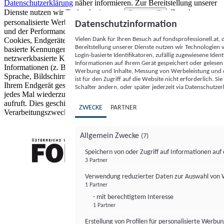
Datenschutzerklärung
näher informieren.
Zur Bereitstellung unserer
Dienste nutzen wir Technologien von
. Zwecke:
Partnern (5)
personalisierte Werbung und Inhalte, Messung von Werbeleistung
Datenschutzinformation
und der Performance von Inhalten sowie Zielgruppenforschung.
Vielen Dank für Ihren Besuch auf fondsprofessionell.at
Cookies, Endgeräte- oder ähnliche Online-Kennungen (z. B. login-
Bereitstellung unserer Dienste nutzen wir Technologien
basierte Kennungen, zufällig generierte Kennungen,
Login-basierte Identifikatoren, zufällig zugewiesene Id
netzwerkbasierte Kennungen) können zusammen mit anderen
Informationen auf Ihrem Gerät gespeichert oder gelese
Informationen (z. B. Browsertyp und Browserinformationen,
Werbung und Inhalte, Messung von Werbeleistung und d
Sprache, Bildschirmgröße, unterstützte Technologien usw.) auf
ist für den Zugriff auf die Website nicht erforderlich. S
Ihrem Endgerät gespeichert oder von dort ausgelesen werden, um es
Schalter ändern, oder später jederzeit via Datenschutzer
jedes Mal wiederzuerkennen, wenn es eine App oder einer Webseite
aufruft. Dies geschieht für einen oder mehrere der hier aufgeführten
ZWECKE
PARTNER
Verarbeitungszwecke.
Allgemein Zwecke
(7)
Speichern von oder Zugriff auf Informationen au
3 Partner
FONDS professionell
Verwendung reduzierter Daten zur Auswahl von
1 Partner
- mit berechtigtem Interesse
1 Partner
Erstellung von Profilen für personalisierte Werbu