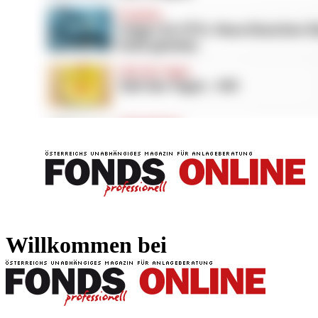
FONDS professionell
FONDS professi
Willkommen bei