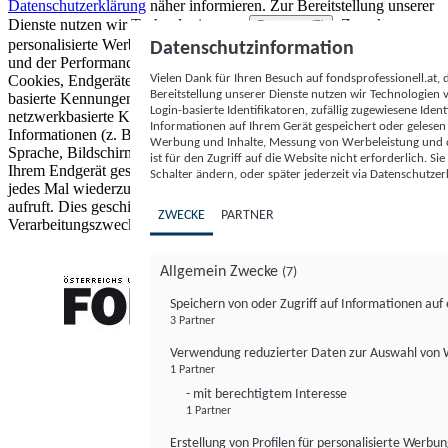
Datenschutzerklärung
näher informieren.
Zur Bereitstellung unserer
Dienste nutzen wir Technologien von
. Zwecke:
Partnern (5)
personalisierte Werbung und Inhalte, Messung von Werbeleistung
Datenschutzinformation
und der Performance von Inhalten sowie Zielgruppenforschung.
Vielen Dank für Ihren Besuch auf fondsprofessionell.at
Cookies, Endgeräte- oder ähnliche Online-Kennungen (z. B. login-
Bereitstellung unserer Dienste nutzen wir Technologien
basierte Kennungen, zufällig generierte Kennungen,
Login-basierte Identifikatoren, zufällig zugewiesene Id
netzwerkbasierte Kennungen) können zusammen mit anderen
Informationen auf Ihrem Gerät gespeichert oder gelese
Informationen (z. B. Browsertyp und Browserinformationen,
Werbung und Inhalte, Messung von Werbeleistung und d
Sprache, Bildschirmgröße, unterstützte Technologien usw.) auf
ist für den Zugriff auf die Website nicht erforderlich. S
Ihrem Endgerät gespeichert oder von dort ausgelesen werden, um es
Schalter ändern, oder später jederzeit via Datenschutzer
jedes Mal wiederzuerkennen, wenn es eine App oder einer Webseite
aufruft. Dies geschieht für einen oder mehrere der hier aufgeführten
ZWECKE
PARTNER
Verarbeitungszwecke.
Allgemein Zwecke
(7)
Speichern von oder Zugriff auf Informationen au
3 Partner
FONDS professionell
Verwendung reduzierter Daten zur Auswahl von
1 Partner
- mit berechtigtem Interesse
1 Partner
Erstellung von Profilen für personalisierte Werbu