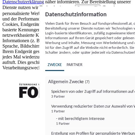
Datenschutzerklärung
näher informieren.
Zur Bereitstellung unserer
Dienste nutzen wir Technologien von
. Zwecke:
Partnern (5)
personalisierte Werbung und Inhalte, Messung von Werbeleistung
Datenschutzinformation
und der Performance von Inhalten sowie Zielgruppenforschung.
Vielen Dank für Ihren Besuch auf fondsprofessionell.at
Cookies, Endgeräte- oder ähnliche Online-Kennungen (z. B. login-
Bereitstellung unserer Dienste nutzen wir Technologien
basierte Kennungen, zufällig generierte Kennungen,
Login-basierte Identifikatoren, zufällig zugewiesene Id
netzwerkbasierte Kennungen) können zusammen mit anderen
Informationen auf Ihrem Gerät gespeichert oder gelese
Informationen (z. B. Browsertyp und Browserinformationen,
Werbung und Inhalte, Messung von Werbeleistung und d
Sprache, Bildschirmgröße, unterstützte Technologien usw.) auf
ist für den Zugriff auf die Website nicht erforderlich. S
Ihrem Endgerät gespeichert oder von dort ausgelesen werden, um es
Schalter ändern, oder später jederzeit via Datenschutzer
jedes Mal wiederzuerkennen, wenn es eine App oder einer Webseite
aufruft. Dies geschieht für einen oder mehrere der hier aufgeführten
ZWECKE
PARTNER
Verarbeitungszwecke.
Allgemein Zwecke
(7)
Speichern von oder Zugriff auf Informationen au
3 Partner
FONDS professionell
Verwendung reduzierter Daten zur Auswahl von
1 Partner
- mit berechtigtem Interesse
1 Partner
Erstellung von Profilen für personalisierte Werbu