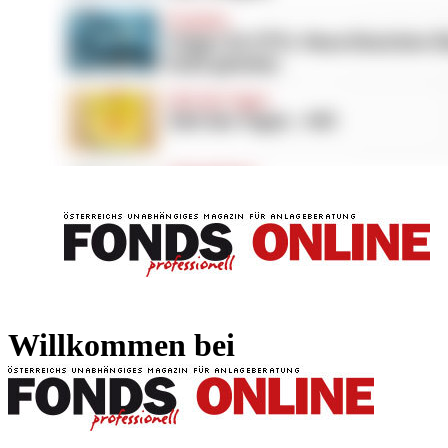
FONDS professionell
FONDS professi
Willkommen bei