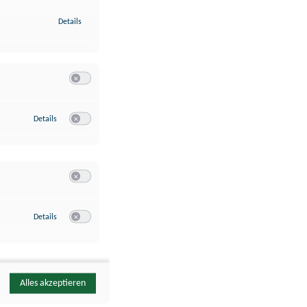
zu Identifikation von Endgeräten anhand automatisch übermittelte
Details
Switch zum Einwilligen bzw. Ablehnen der Kategorie Analyse / 
zu Google Analytics
Details
Switch zum Einwilligen bzw. Ablehnen des Dienstes Google Ana
Switch zum Einwilligen bzw. Ablehnen der Kategorie Sonstige 
zu YouTube
Details
Switch zum Einwilligen bzw. Ablehnen des Dienstes YouTube
Alles akzeptieren