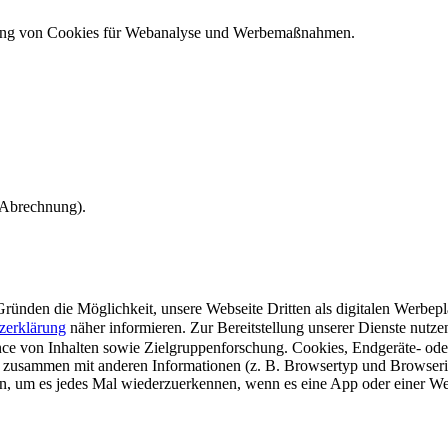
ndung von Cookies für Webanalyse und Werbemaßnahmen.
e Abrechnung).
ünden die Möglichkeit, unsere Webseite Dritten als digitalen Werbeplat
zerklärung
näher informieren.
Zur Bereitstellung unserer Dienste nutz
e von Inhalten sowie Zielgruppenforschung. Cookies, Endgeräte- ode
 zusammen mit anderen Informationen (z. B. Browsertyp und Browserin
n, um es jedes Mal wiederzuerkennen, wenn es eine App oder einer Webs