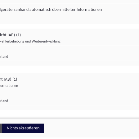
ndgeräten anhand automatisch übermittelter Informationen
icht IAB)
(1)
Fehlerbehebung und Weiterentwicklung
Irland
Impressum
Datenschutzerklärung
Datenschutzeinstellungen
ht IAB)
(1)
nformationen
Irland
ionell
Nichts akzeptieren