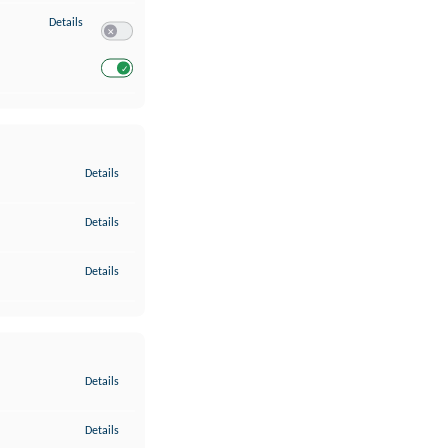
zu Entwicklung und Verbesserung der Angebote
Details
Switch zum Einwilligen bzw. Ablehnen des Dienstes Entwickl
Switch zum Einwilligen bzw. Ablehnen des Dienstes Entwicklu
zu Gewährleistung der Sicherheit, Verhinderung und Aufdeckung v
Details
zu Bereitstellung und Anzeige von Werbung und Inhalten
Details
zu Ihre Entscheidungen zum Datenschutz speichern und übermittel
Details
zu Abgleichung und Kombination von Daten aus unterschiedlichen 
Details
zu Verknüpfung verschiedener Endgeräte
Details