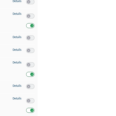
zu Speichern von oder Zugriff auf Informationen auf einem Endgerät
Details
Switch zum Einwilligen bzw. Ablehnen des Dienstes Speichern 
zu Verwendung reduzierter Daten zur Auswahl von Werbeanzeigen
Details
Switch zum Einwilligen bzw. Ablehnen des Dienstes Verwend
Switch zum Einwilligen bzw. Ablehnen des Dienstes Verwendu
zu Erstellung von Profilen für personalisierte Werbung
Details
Switch zum Einwilligen bzw. Ablehnen des Dienstes Erstellung 
zu Verwendung von Profilen zur Auswahl personalisierter Werbung
Details
Switch zum Einwilligen bzw. Ablehnen des Dienstes Verwendun
zu Messung der Werbeleistung
Details
Switch zum Einwilligen bzw. Ablehnen des Dienstes Messung 
Switch zum Einwilligen bzw. Ablehnen des Dienstes Messung d
zu Messung der Performance von Inhalten
Details
Switch zum Einwilligen bzw. Ablehnen des Dienstes Messung 
zu Analyse von Zielgruppen durch Statistiken oder Kombinationen von Dat
Details
Switch zum Einwilligen bzw. Ablehnen des Dienstes Analyse v
Switch zum Einwilligen bzw. Ablehnen des Dienstes Analyse v