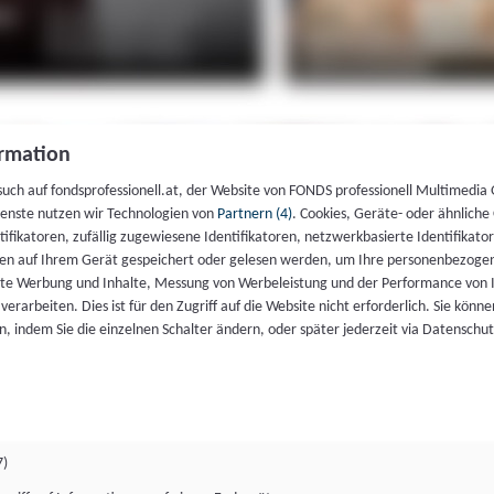
rmation
such auf fondsprofessionell.at, der Website von FONDS professionell Multimedia
ienste nutzen wir Technologien von
Partnern (4)
. Cookies, Geräte- oder ähnliche
entifikatoren, zufällig zugewiesene Identifikatoren, netzwerkbasierte Identifik
en auf Ihrem Gerät gespeichert oder gelesen werden, um Ihre personenbezogen
rte Werbung und Inhalte, Messung von Werbeleistung und der Performance von 
erarbeiten. Dies ist für den Zugriff auf die Website nicht erforderlich. Sie können
, indem Sie die einzelnen Schalter ändern, oder später jederzeit via Datenschu
7)