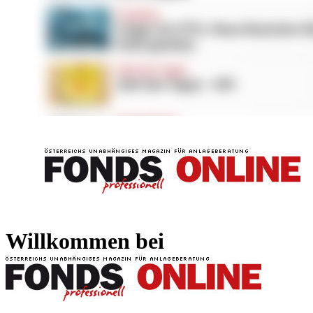
FONDS professionell
FONDS professi
Willkommen bei