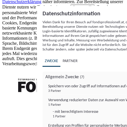
Datenschutzerklärung
näher informieren.
Zur Bereitstellung unserer
Dienste nutzen wir Technologien von
. Zwecke:
Partnern (5)
personalisierte Werbung und Inhalte, Messung von Werbeleistung
Datenschutzinformation
und der Performance von Inhalten sowie Zielgruppenforschung.
Vielen Dank für Ihren Besuch auf fondsprofessionell.at
Cookies, Endgeräte- oder ähnliche Online-Kennungen (z. B. login-
Bereitstellung unserer Dienste nutzen wir Technologien
basierte Kennungen, zufällig generierte Kennungen,
Login-basierte Identifikatoren, zufällig zugewiesene Id
netzwerkbasierte Kennungen) können zusammen mit anderen
Informationen auf Ihrem Gerät gespeichert oder gelese
Informationen (z. B. Browsertyp und Browserinformationen,
Werbung und Inhalte, Messung von Werbeleistung und d
Sprache, Bildschirmgröße, unterstützte Technologien usw.) auf
ist für den Zugriff auf die Website nicht erforderlich. S
Ihrem Endgerät gespeichert oder von dort ausgelesen werden, um es
Schalter ändern, oder später jederzeit via Datenschutzer
jedes Mal wiederzuerkennen, wenn es eine App oder einer Webseite
aufruft. Dies geschieht für einen oder mehrere der hier aufgeführten
ZWECKE
PARTNER
Verarbeitungszwecke.
Allgemein Zwecke
(7)
Speichern von oder Zugriff auf Informationen au
3 Partner
FONDS professionell
Verwendung reduzierter Daten zur Auswahl von
1 Partner
- mit berechtigtem Interesse
1 Partner
Erstellung von Profilen für personalisierte Werbu