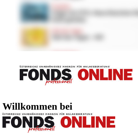
FONDS professionell
FONDS professi
Willkommen bei