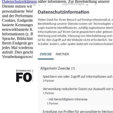
Datenschutzerklärung
näher informieren.
Zur Bereitstellung unserer
Dienste nutzen wir Technologien von
. Zwecke:
Partnern (5)
personalisierte Werbung und Inhalte, Messung von Werbeleistung
Datenschutzinformation
und der Performance von Inhalten sowie Zielgruppenforschung.
Vielen Dank für Ihren Besuch auf fondsprofessionell.at
Cookies, Endgeräte- oder ähnliche Online-Kennungen (z. B. login-
Bereitstellung unserer Dienste nutzen wir Technologien
basierte Kennungen, zufällig generierte Kennungen,
Login-basierte Identifikatoren, zufällig zugewiesene Id
netzwerkbasierte Kennungen) können zusammen mit anderen
Informationen auf Ihrem Gerät gespeichert oder gelese
Informationen (z. B. Browsertyp und Browserinformationen,
Werbung und Inhalte, Messung von Werbeleistung und d
Sprache, Bildschirmgröße, unterstützte Technologien usw.) auf
ist für den Zugriff auf die Website nicht erforderlich. S
Ihrem Endgerät gespeichert oder von dort ausgelesen werden, um es
Schalter ändern, oder später jederzeit via Datenschutzer
jedes Mal wiederzuerkennen, wenn es eine App oder einer Webseite
aufruft. Dies geschieht für einen oder mehrere der hier aufgeführten
ZWECKE
PARTNER
Verarbeitungszwecke.
Allgemein Zwecke
(7)
Speichern von oder Zugriff auf Informationen au
3 Partner
FONDS professionell
Verwendung reduzierter Daten zur Auswahl von
1 Partner
- mit berechtigtem Interesse
1 Partner
Erstellung von Profilen für personalisierte Werbu