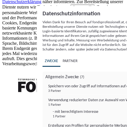
Datenschutzerklärung
näher informieren.
Zur Bereitstellung unserer
Dienste nutzen wir Technologien von
. Zwecke:
Partnern (5)
personalisierte Werbung und Inhalte, Messung von Werbeleistung
Datenschutzinformation
und der Performance von Inhalten sowie Zielgruppenforschung.
Vielen Dank für Ihren Besuch auf fondsprofessionell.at
Cookies, Endgeräte- oder ähnliche Online-Kennungen (z. B. login-
Bereitstellung unserer Dienste nutzen wir Technologien
basierte Kennungen, zufällig generierte Kennungen,
Login-basierte Identifikatoren, zufällig zugewiesene Id
netzwerkbasierte Kennungen) können zusammen mit anderen
Informationen auf Ihrem Gerät gespeichert oder gelese
Informationen (z. B. Browsertyp und Browserinformationen,
Werbung und Inhalte, Messung von Werbeleistung und d
Sprache, Bildschirmgröße, unterstützte Technologien usw.) auf
ist für den Zugriff auf die Website nicht erforderlich. S
Ihrem Endgerät gespeichert oder von dort ausgelesen werden, um es
Schalter ändern, oder später jederzeit via Datenschutzer
jedes Mal wiederzuerkennen, wenn es eine App oder einer Webseite
aufruft. Dies geschieht für einen oder mehrere der hier aufgeführten
ZWECKE
PARTNER
Verarbeitungszwecke.
Allgemein Zwecke
(7)
Speichern von oder Zugriff auf Informationen au
3 Partner
FONDS professionell
Verwendung reduzierter Daten zur Auswahl von
1 Partner
- mit berechtigtem Interesse
1 Partner
Erstellung von Profilen für personalisierte Werbu