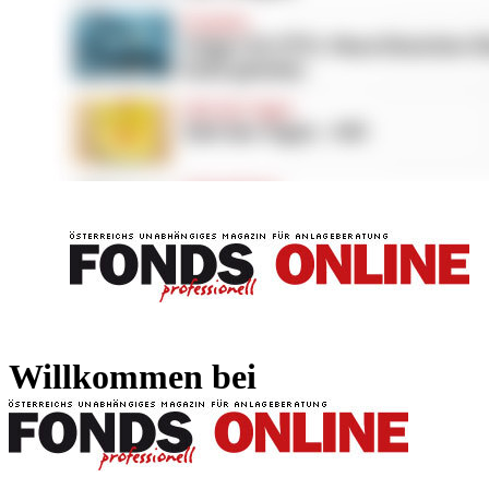
FONDS professionell
FONDS professi
Willkommen bei