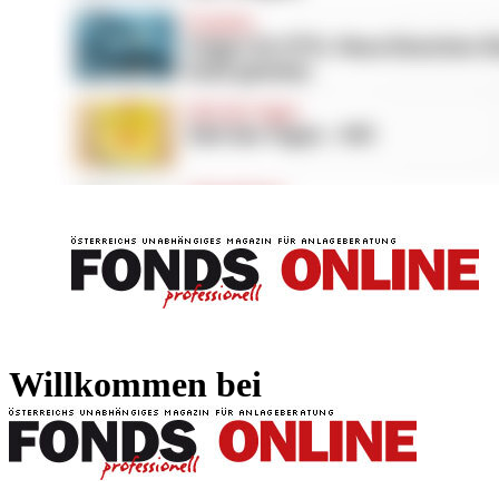
FONDS professionell
FONDS professi
Willkommen bei