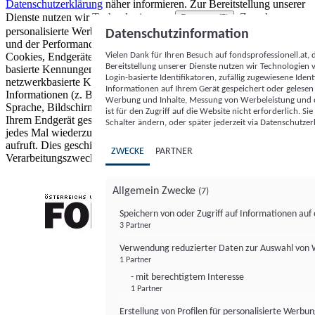
Datenschutzerklärung
näher informieren.
Zur Bereitstellung unserer
Dienste nutzen wir Technologien von
. Zwecke:
Partnern (5)
personalisierte Werbung und Inhalte, Messung von Werbeleistung
Datenschutzinformation
und der Performance von Inhalten sowie Zielgruppenforschung.
Vielen Dank für Ihren Besuch auf fondsprofessionell.at
Cookies, Endgeräte- oder ähnliche Online-Kennungen (z. B. login-
Bereitstellung unserer Dienste nutzen wir Technologien
basierte Kennungen, zufällig generierte Kennungen,
Login-basierte Identifikatoren, zufällig zugewiesene Id
netzwerkbasierte Kennungen) können zusammen mit anderen
Informationen auf Ihrem Gerät gespeichert oder gelese
Informationen (z. B. Browsertyp und Browserinformationen,
Werbung und Inhalte, Messung von Werbeleistung und d
Sprache, Bildschirmgröße, unterstützte Technologien usw.) auf
ist für den Zugriff auf die Website nicht erforderlich. S
Ihrem Endgerät gespeichert oder von dort ausgelesen werden, um es
Schalter ändern, oder später jederzeit via Datenschutzer
jedes Mal wiederzuerkennen, wenn es eine App oder einer Webseite
aufruft. Dies geschieht für einen oder mehrere der hier aufgeführten
ZWECKE
PARTNER
Verarbeitungszwecke.
Allgemein Zwecke
(7)
Speichern von oder Zugriff auf Informationen au
3 Partner
FONDS professionell
Verwendung reduzierter Daten zur Auswahl von
1 Partner
- mit berechtigtem Interesse
1 Partner
Erstellung von Profilen für personalisierte Werbu