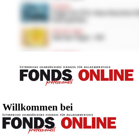
FONDS professionell
FONDS professi
Willkommen bei