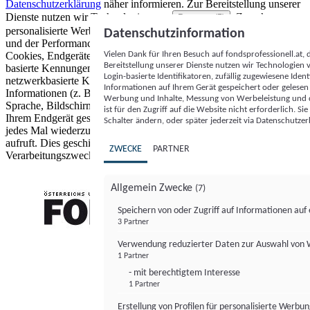
Datenschutzerklärung
näher informieren.
Zur Bereitstellung unserer
Dienste nutzen wir Technologien von
. Zwecke:
Partnern (5)
personalisierte Werbung und Inhalte, Messung von Werbeleistung
Datenschutzinformation
und der Performance von Inhalten sowie Zielgruppenforschung.
Vielen Dank für Ihren Besuch auf fondsprofessionell.at
Cookies, Endgeräte- oder ähnliche Online-Kennungen (z. B. login-
Bereitstellung unserer Dienste nutzen wir Technologien
basierte Kennungen, zufällig generierte Kennungen,
Login-basierte Identifikatoren, zufällig zugewiesene Id
netzwerkbasierte Kennungen) können zusammen mit anderen
Informationen auf Ihrem Gerät gespeichert oder gelese
Informationen (z. B. Browsertyp und Browserinformationen,
Werbung und Inhalte, Messung von Werbeleistung und d
Sprache, Bildschirmgröße, unterstützte Technologien usw.) auf
ist für den Zugriff auf die Website nicht erforderlich. S
Ihrem Endgerät gespeichert oder von dort ausgelesen werden, um es
Schalter ändern, oder später jederzeit via Datenschutzer
jedes Mal wiederzuerkennen, wenn es eine App oder einer Webseite
aufruft. Dies geschieht für einen oder mehrere der hier aufgeführten
ZWECKE
PARTNER
Verarbeitungszwecke.
Allgemein Zwecke
(7)
Speichern von oder Zugriff auf Informationen au
3 Partner
FONDS professionell
Verwendung reduzierter Daten zur Auswahl von
1 Partner
- mit berechtigtem Interesse
1 Partner
Erstellung von Profilen für personalisierte Werbu