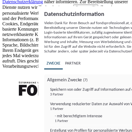
Datenschutzerklärung
näher informieren.
Zur Bereitstellung unserer
Dienste nutzen wir Technologien von
. Zwecke:
Partnern (5)
personalisierte Werbung und Inhalte, Messung von Werbeleistung
Datenschutzinformation
und der Performance von Inhalten sowie Zielgruppenforschung.
Vielen Dank für Ihren Besuch auf fondsprofessionell.at
Cookies, Endgeräte- oder ähnliche Online-Kennungen (z. B. login-
Bereitstellung unserer Dienste nutzen wir Technologien
basierte Kennungen, zufällig generierte Kennungen,
Login-basierte Identifikatoren, zufällig zugewiesene Id
netzwerkbasierte Kennungen) können zusammen mit anderen
Informationen auf Ihrem Gerät gespeichert oder gelese
Informationen (z. B. Browsertyp und Browserinformationen,
Werbung und Inhalte, Messung von Werbeleistung und d
Sprache, Bildschirmgröße, unterstützte Technologien usw.) auf
ist für den Zugriff auf die Website nicht erforderlich. S
Ihrem Endgerät gespeichert oder von dort ausgelesen werden, um es
Schalter ändern, oder später jederzeit via Datenschutzer
jedes Mal wiederzuerkennen, wenn es eine App oder einer Webseite
aufruft. Dies geschieht für einen oder mehrere der hier aufgeführten
ZWECKE
PARTNER
Verarbeitungszwecke.
Allgemein Zwecke
(7)
Speichern von oder Zugriff auf Informationen au
3 Partner
FONDS professionell
Verwendung reduzierter Daten zur Auswahl von
1 Partner
- mit berechtigtem Interesse
1 Partner
Erstellung von Profilen für personalisierte Werbu