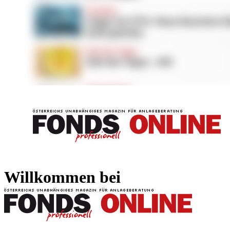
FONDS professionell
FONDS professi
Willkommen bei