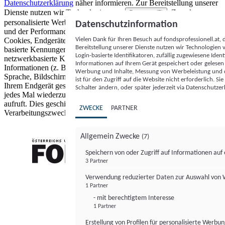
Datenschutzerklärung
näher informieren.
Zur Bereitstellung unserer
Dienste nutzen wir Technologien von
. Zwecke:
Partnern (5)
personalisierte Werbung und Inhalte, Messung von Werbeleistung
Datenschutzinformation
und der Performance von Inhalten sowie Zielgruppenforschung.
Vielen Dank für Ihren Besuch auf fondsprofessionell.at
Cookies, Endgeräte- oder ähnliche Online-Kennungen (z. B. login-
Bereitstellung unserer Dienste nutzen wir Technologien
basierte Kennungen, zufällig generierte Kennungen,
Login-basierte Identifikatoren, zufällig zugewiesene Id
netzwerkbasierte Kennungen) können zusammen mit anderen
Informationen auf Ihrem Gerät gespeichert oder gelese
Informationen (z. B. Browsertyp und Browserinformationen,
Werbung und Inhalte, Messung von Werbeleistung und d
Sprache, Bildschirmgröße, unterstützte Technologien usw.) auf
ist für den Zugriff auf die Website nicht erforderlich. S
Ihrem Endgerät gespeichert oder von dort ausgelesen werden, um es
Schalter ändern, oder später jederzeit via Datenschutzer
jedes Mal wiederzuerkennen, wenn es eine App oder einer Webseite
aufruft. Dies geschieht für einen oder mehrere der hier aufgeführten
ZWECKE
PARTNER
Verarbeitungszwecke.
Allgemein Zwecke
(7)
Speichern von oder Zugriff auf Informationen au
3 Partner
FONDS professionell
Verwendung reduzierter Daten zur Auswahl von
1 Partner
- mit berechtigtem Interesse
1 Partner
Erstellung von Profilen für personalisierte Werbu