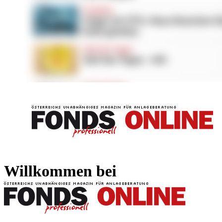
FONDS professionell
FONDS professi
Willkommen bei