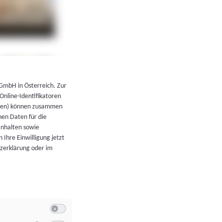
←
Zurück zur Übersicht
 GmbH in Österreich. Zur
 Online-Identifikatoren
atoren) können zusammen
en Daten für die
Inhalten sowie
 Ihre Einwilligung jetzt
tzerklärung oder im
Switch zum Einwilligen bzw. Ablehnen der Kategorie Allgeme