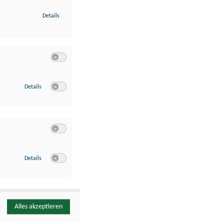
zu Identifikation von Endgeräten anhand automatisch übermittelte
Details
Switch zum Einwilligen bzw. Ablehnen der Kategorie Analyse / 
zu Google Analytics
Details
Switch zum Einwilligen bzw. Ablehnen des Dienstes Google Ana
Switch zum Einwilligen bzw. Ablehnen der Kategorie Sonstige 
zu YouTube
Details
Switch zum Einwilligen bzw. Ablehnen des Dienstes YouTube
Alles akzeptieren