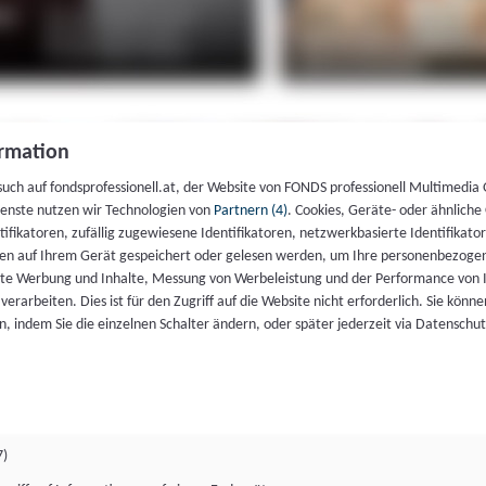
rmation
such auf fondsprofessionell.at, der Website von FONDS professionell Multimedia
ienste nutzen wir Technologien von
Partnern (4)
. Cookies, Geräte- oder ähnliche
entifikatoren, zufällig zugewiesene Identifikatoren, netzwerkbasierte Identifik
en auf Ihrem Gerät gespeichert oder gelesen werden, um Ihre personenbezogen
rte Werbung und Inhalte, Messung von Werbeleistung und der Performance von 
erarbeiten. Dies ist für den Zugriff auf die Website nicht erforderlich. Sie können
, indem Sie die einzelnen Schalter ändern, oder später jederzeit via Datenschu
7)