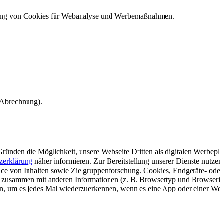
ndung von Cookies für Webanalyse und Werbemaßnahmen.
e Abrechnung).
ünden die Möglichkeit, unsere Webseite Dritten als digitalen Werbeplat
zerklärung
näher informieren.
Zur Bereitstellung unserer Dienste nutz
e von Inhalten sowie Zielgruppenforschung. Cookies, Endgeräte- ode
 zusammen mit anderen Informationen (z. B. Browsertyp und Browserin
n, um es jedes Mal wiederzuerkennen, wenn es eine App oder einer Webs