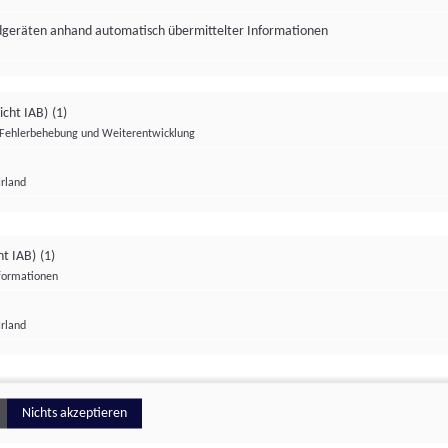
ndgeräten anhand automatisch übermittelter Informationen
icht IAB)
(1)
Fehlerbehebung und Weiterentwicklung
Irland
Impressum
Datenschutzerklärung
Datenschutzeinstellungen
ht IAB)
(1)
nformationen
Irland
ionell
Nichts akzeptieren