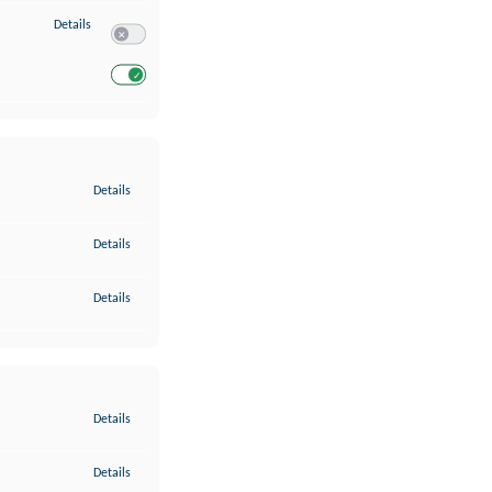
zu Entwicklung und Verbesserung der Angebote
Details
Switch zum Einwilligen bzw. Ablehnen des Dienstes Entwickl
Switch zum Einwilligen bzw. Ablehnen des Dienstes Entwicklu
zu Gewährleistung der Sicherheit, Verhinderung und Aufdeckung v
Details
zu Bereitstellung und Anzeige von Werbung und Inhalten
Details
zu Ihre Entscheidungen zum Datenschutz speichern und übermittel
Details
zu Abgleichung und Kombination von Daten aus unterschiedlichen 
Details
zu Verknüpfung verschiedener Endgeräte
Details