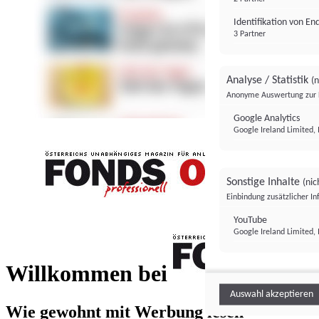
Identifikation von E
3 Partner
Analyse / Statistik
(n
Anonyme Auswertung zur 
Google Analytics
Google Ireland Limited, 
Sonstige Inhalte
(nic
Einbindung zusätzlicher I
FONDS professionell
YouTube
Google Ireland Limited, 
FONDS profess
Willkommen bei
Auswahl akzeptieren
Wie gewohnt mit Werbung lesen