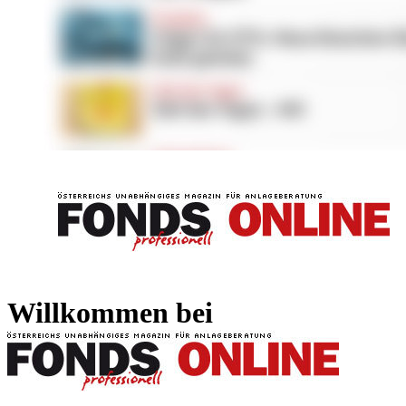
FONDS professionell
FONDS professi
Willkommen bei