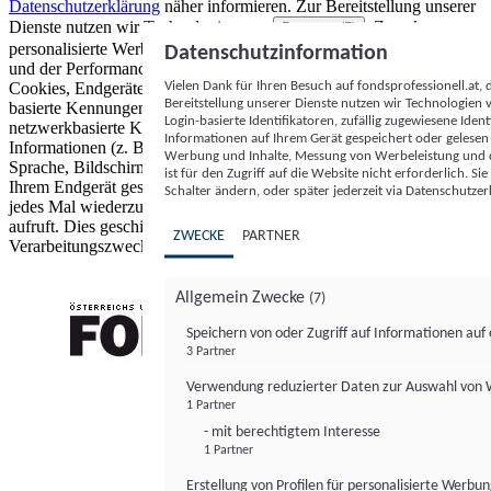
Datenschutzerklärung
näher informieren.
Zur Bereitstellung unserer
Dienste nutzen wir Technologien von
. Zwecke:
Partnern (5)
personalisierte Werbung und Inhalte, Messung von Werbeleistung
Datenschutzinformation
und der Performance von Inhalten sowie Zielgruppenforschung.
Vielen Dank für Ihren Besuch auf fondsprofessionell.at
Cookies, Endgeräte- oder ähnliche Online-Kennungen (z. B. login-
Bereitstellung unserer Dienste nutzen wir Technologien
basierte Kennungen, zufällig generierte Kennungen,
Login-basierte Identifikatoren, zufällig zugewiesene Id
netzwerkbasierte Kennungen) können zusammen mit anderen
Informationen auf Ihrem Gerät gespeichert oder gelese
Informationen (z. B. Browsertyp und Browserinformationen,
Werbung und Inhalte, Messung von Werbeleistung und d
Sprache, Bildschirmgröße, unterstützte Technologien usw.) auf
ist für den Zugriff auf die Website nicht erforderlich. S
Ihrem Endgerät gespeichert oder von dort ausgelesen werden, um es
Schalter ändern, oder später jederzeit via Datenschutzer
jedes Mal wiederzuerkennen, wenn es eine App oder einer Webseite
aufruft. Dies geschieht für einen oder mehrere der hier aufgeführten
ZWECKE
PARTNER
Verarbeitungszwecke.
Allgemein Zwecke
(7)
Speichern von oder Zugriff auf Informationen au
3 Partner
FONDS professionell
Verwendung reduzierter Daten zur Auswahl von
1 Partner
- mit berechtigtem Interesse
1 Partner
Erstellung von Profilen für personalisierte Werbu