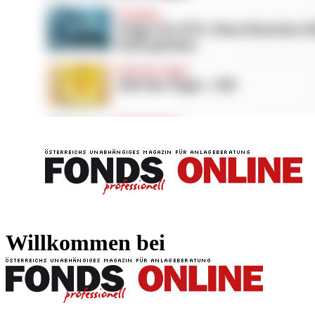
FONDS professionell
FONDS professi
Willkommen bei