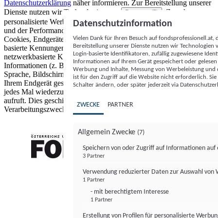
Datenschutzerklärung
näher informieren.
Zur Bereitstellung unserer
Dienste nutzen wir Technologien von
. Zwecke:
Partnern (5)
personalisierte Werbung und Inhalte, Messung von Werbeleistung
Datenschutzinformation
und der Performance von Inhalten sowie Zielgruppenforschung.
Vielen Dank für Ihren Besuch auf fondsprofessionell.at
Cookies, Endgeräte- oder ähnliche Online-Kennungen (z. B. login-
Bereitstellung unserer Dienste nutzen wir Technologien
basierte Kennungen, zufällig generierte Kennungen,
Login-basierte Identifikatoren, zufällig zugewiesene Id
netzwerkbasierte Kennungen) können zusammen mit anderen
Informationen auf Ihrem Gerät gespeichert oder gelese
Informationen (z. B. Browsertyp und Browserinformationen,
Werbung und Inhalte, Messung von Werbeleistung und d
Sprache, Bildschirmgröße, unterstützte Technologien usw.) auf
ist für den Zugriff auf die Website nicht erforderlich. S
Ihrem Endgerät gespeichert oder von dort ausgelesen werden, um es
Schalter ändern, oder später jederzeit via Datenschutzer
jedes Mal wiederzuerkennen, wenn es eine App oder einer Webseite
aufruft. Dies geschieht für einen oder mehrere der hier aufgeführten
ZWECKE
PARTNER
Verarbeitungszwecke.
Allgemein Zwecke
(7)
Speichern von oder Zugriff auf Informationen au
3 Partner
FONDS professionell
Verwendung reduzierter Daten zur Auswahl von
1 Partner
- mit berechtigtem Interesse
1 Partner
Erstellung von Profilen für personalisierte Werbu