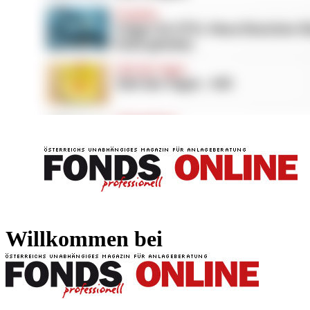
FONDS professionell
FONDS professi
Willkommen bei