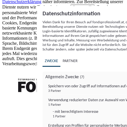
Datenschutzerklärung
näher informieren.
Zur Bereitstellung unserer
Dienste nutzen wir Technologien von
. Zwecke:
Partnern (5)
personalisierte Werbung und Inhalte, Messung von Werbeleistung
Datenschutzinformation
und der Performance von Inhalten sowie Zielgruppenforschung.
Vielen Dank für Ihren Besuch auf fondsprofessionell.at
Cookies, Endgeräte- oder ähnliche Online-Kennungen (z. B. login-
Bereitstellung unserer Dienste nutzen wir Technologien
basierte Kennungen, zufällig generierte Kennungen,
Login-basierte Identifikatoren, zufällig zugewiesene Id
netzwerkbasierte Kennungen) können zusammen mit anderen
Informationen auf Ihrem Gerät gespeichert oder gelese
Informationen (z. B. Browsertyp und Browserinformationen,
Werbung und Inhalte, Messung von Werbeleistung und d
Sprache, Bildschirmgröße, unterstützte Technologien usw.) auf
ist für den Zugriff auf die Website nicht erforderlich. S
Ihrem Endgerät gespeichert oder von dort ausgelesen werden, um es
Schalter ändern, oder später jederzeit via Datenschutzer
jedes Mal wiederzuerkennen, wenn es eine App oder einer Webseite
aufruft. Dies geschieht für einen oder mehrere der hier aufgeführten
ZWECKE
PARTNER
Verarbeitungszwecke.
Allgemein Zwecke
(7)
Speichern von oder Zugriff auf Informationen au
3 Partner
FONDS professionell
Verwendung reduzierter Daten zur Auswahl von
1 Partner
- mit berechtigtem Interesse
1 Partner
Erstellung von Profilen für personalisierte Werbu