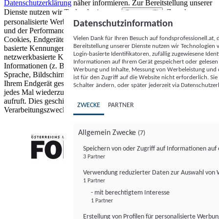
Datenschutzerklärung
näher informieren.
Zur Bereitstellung unserer
Dienste nutzen wir Technologien von
. Zwecke:
Partnern (5)
personalisierte Werbung und Inhalte, Messung von Werbeleistung
Datenschutzinformation
und der Performance von Inhalten sowie Zielgruppenforschung.
Vielen Dank für Ihren Besuch auf fondsprofessionell.at
Cookies, Endgeräte- oder ähnliche Online-Kennungen (z. B. login-
Bereitstellung unserer Dienste nutzen wir Technologien
basierte Kennungen, zufällig generierte Kennungen,
Login-basierte Identifikatoren, zufällig zugewiesene Id
netzwerkbasierte Kennungen) können zusammen mit anderen
Informationen auf Ihrem Gerät gespeichert oder gelese
Informationen (z. B. Browsertyp und Browserinformationen,
Werbung und Inhalte, Messung von Werbeleistung und d
Sprache, Bildschirmgröße, unterstützte Technologien usw.) auf
ist für den Zugriff auf die Website nicht erforderlich. S
Ihrem Endgerät gespeichert oder von dort ausgelesen werden, um es
Schalter ändern, oder später jederzeit via Datenschutzer
jedes Mal wiederzuerkennen, wenn es eine App oder einer Webseite
aufruft. Dies geschieht für einen oder mehrere der hier aufgeführten
ZWECKE
PARTNER
Verarbeitungszwecke.
Allgemein Zwecke
(7)
Speichern von oder Zugriff auf Informationen au
3 Partner
FONDS professionell
Verwendung reduzierter Daten zur Auswahl von
1 Partner
- mit berechtigtem Interesse
1 Partner
Erstellung von Profilen für personalisierte Werbu