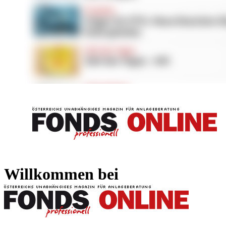
FONDS professionell
FONDS professi
Willkommen bei