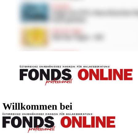
FONDS professionell
FONDS professi
Willkommen bei