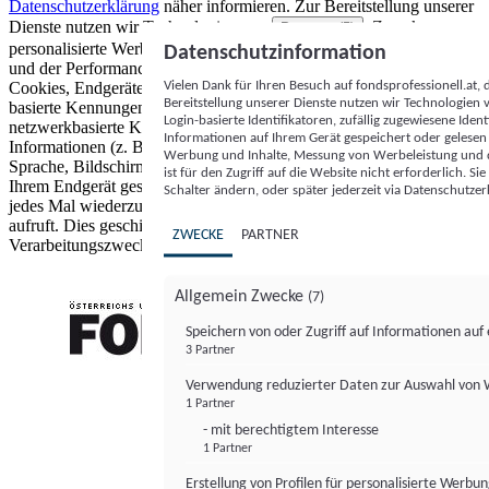
Datenschutzerklärung
näher informieren.
Zur Bereitstellung unserer
Dienste nutzen wir Technologien von
. Zwecke:
Partnern (5)
personalisierte Werbung und Inhalte, Messung von Werbeleistung
Datenschutzinformation
und der Performance von Inhalten sowie Zielgruppenforschung.
Vielen Dank für Ihren Besuch auf fondsprofessionell.at
Cookies, Endgeräte- oder ähnliche Online-Kennungen (z. B. login-
Bereitstellung unserer Dienste nutzen wir Technologien
basierte Kennungen, zufällig generierte Kennungen,
Login-basierte Identifikatoren, zufällig zugewiesene Id
netzwerkbasierte Kennungen) können zusammen mit anderen
Informationen auf Ihrem Gerät gespeichert oder gelese
Informationen (z. B. Browsertyp und Browserinformationen,
Werbung und Inhalte, Messung von Werbeleistung und d
Sprache, Bildschirmgröße, unterstützte Technologien usw.) auf
ist für den Zugriff auf die Website nicht erforderlich. S
Ihrem Endgerät gespeichert oder von dort ausgelesen werden, um es
Schalter ändern, oder später jederzeit via Datenschutzer
jedes Mal wiederzuerkennen, wenn es eine App oder einer Webseite
aufruft. Dies geschieht für einen oder mehrere der hier aufgeführten
ZWECKE
PARTNER
Verarbeitungszwecke.
Allgemein Zwecke
(7)
Speichern von oder Zugriff auf Informationen au
3 Partner
FONDS professionell
Verwendung reduzierter Daten zur Auswahl von
1 Partner
- mit berechtigtem Interesse
1 Partner
Erstellung von Profilen für personalisierte Werbu