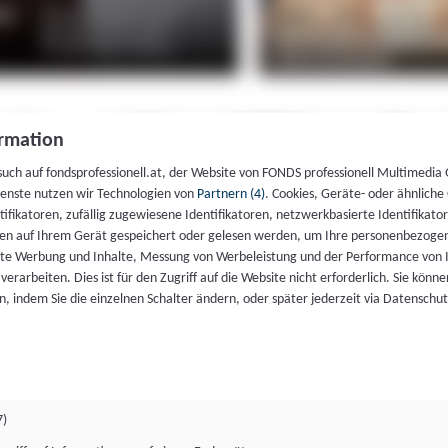
rmation
such auf fondsprofessionell.at, der Website von FONDS professionell Multimedia
ienste nutzen wir Technologien von
Partnern (4)
. Cookies, Geräte- oder ähnliche
entifikatoren, zufällig zugewiesene Identifikatoren, netzwerkbasierte Identifik
en auf Ihrem Gerät gespeichert oder gelesen werden, um Ihre personenbezogen
rte Werbung und Inhalte, Messung von Werbeleistung und der Performance von 
erarbeiten. Dies ist für den Zugriff auf die Website nicht erforderlich. Sie können
, indem Sie die einzelnen Schalter ändern, oder später jederzeit via Datenschu
7)