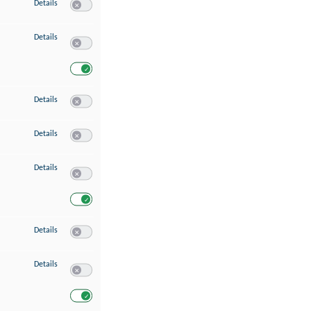
zu Speichern von oder Zugriff auf Informationen auf einem Endgerät
Details
Switch zum Einwilligen bzw. Ablehnen des Dienstes Speichern 
zu Verwendung reduzierter Daten zur Auswahl von Werbeanzeigen
Details
Switch zum Einwilligen bzw. Ablehnen des Dienstes Verwend
Switch zum Einwilligen bzw. Ablehnen des Dienstes Verwendu
zu Erstellung von Profilen für personalisierte Werbung
Details
Switch zum Einwilligen bzw. Ablehnen des Dienstes Erstellung 
zu Verwendung von Profilen zur Auswahl personalisierter Werbung
Details
Switch zum Einwilligen bzw. Ablehnen des Dienstes Verwendun
zu Messung der Werbeleistung
Details
Switch zum Einwilligen bzw. Ablehnen des Dienstes Messung 
Switch zum Einwilligen bzw. Ablehnen des Dienstes Messung d
zu Messung der Performance von Inhalten
Details
Switch zum Einwilligen bzw. Ablehnen des Dienstes Messung 
zu Analyse von Zielgruppen durch Statistiken oder Kombinationen von Dat
Details
Switch zum Einwilligen bzw. Ablehnen des Dienstes Analyse v
Switch zum Einwilligen bzw. Ablehnen des Dienstes Analyse v