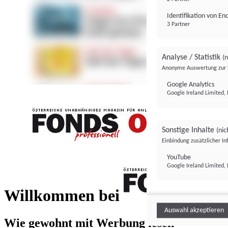
Identifikation von E
3 Partner
Analyse / Statistik
(n
Anonyme Auswertung zur 
Google Analytics
Google Ireland Limited, 
Sonstige Inhalte
(nic
Einbindung zusätzlicher I
FONDS professionell
YouTube
Google Ireland Limited, 
FONDS profess
Willkommen bei
Auswahl akzeptieren
Wie gewohnt mit Werbung lesen