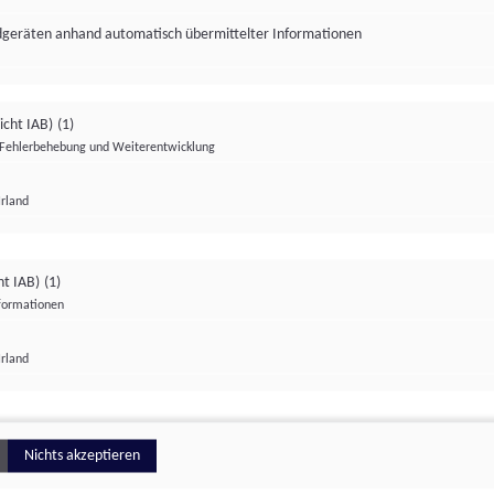
ndgeräten anhand automatisch übermittelter Informationen
icht IAB)
(1)
Fehlerbehebung und Weiterentwicklung
Irland
Impressum
Datenschutzerklärung
Datenschutzeinstellungen
ht IAB)
(1)
nformationen
Irland
ionell
Nichts akzeptieren