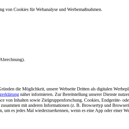
ndung von Cookies für Webanalyse und Werbemaßnahmen.
e Abrechnung).
ünden die Möglichkeit, unsere Webseite Dritten als digitalen Werbeplat
zerklärung
näher informieren.
Zur Bereitstellung unserer Dienste nutz
e von Inhalten sowie Zielgruppenforschung. Cookies, Endgeräte- ode
 zusammen mit anderen Informationen (z. B. Browsertyp und Browserin
n, um es jedes Mal wiederzuerkennen, wenn es eine App oder einer Webs