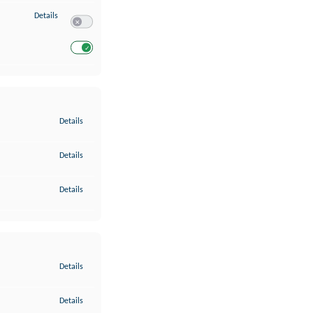
zu Entwicklung und Verbesserung der Angebote
Details
Switch zum Einwilligen bzw. Ablehnen des Dienstes Entwickl
Switch zum Einwilligen bzw. Ablehnen des Dienstes Entwicklu
zu Gewährleistung der Sicherheit, Verhinderung und Aufdeckung v
Details
zu Bereitstellung und Anzeige von Werbung und Inhalten
Details
zu Ihre Entscheidungen zum Datenschutz speichern und übermittel
Details
zu Abgleichung und Kombination von Daten aus unterschiedlichen 
Details
zu Verknüpfung verschiedener Endgeräte
Details