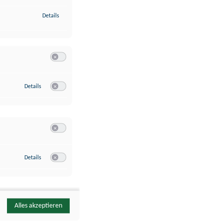
zu Identifikation von Endgeräten anhand automatisch übermittelte
Details
Switch zum Einwilligen bzw. Ablehnen der Kategorie Analyse / 
zu Google Analytics
Details
Switch zum Einwilligen bzw. Ablehnen des Dienstes Google Ana
Switch zum Einwilligen bzw. Ablehnen der Kategorie Sonstige 
zu YouTube
Details
Switch zum Einwilligen bzw. Ablehnen des Dienstes YouTube
Alles akzeptieren