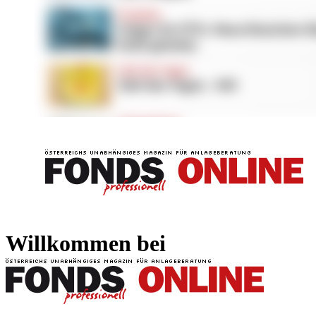
FONDS professionell
FONDS professi
Willkommen bei