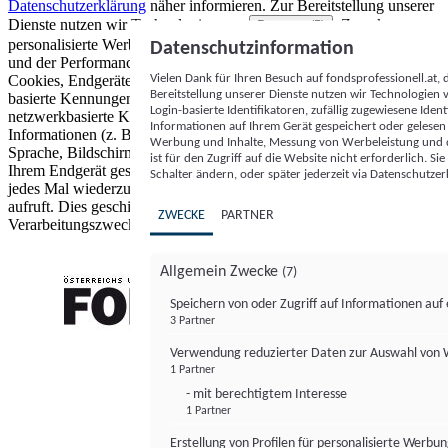
Datenschutzerklärung
näher informieren.
Zur Bereitstellung unserer
Dienste nutzen wir Technologien von
. Zwecke:
Partnern (5)
personalisierte Werbung und Inhalte, Messung von Werbeleistung
Datenschutzinformation
und der Performance von Inhalten sowie Zielgruppenforschung.
Vielen Dank für Ihren Besuch auf fondsprofessionell.at
Cookies, Endgeräte- oder ähnliche Online-Kennungen (z. B. login-
Bereitstellung unserer Dienste nutzen wir Technologien
basierte Kennungen, zufällig generierte Kennungen,
Login-basierte Identifikatoren, zufällig zugewiesene Id
netzwerkbasierte Kennungen) können zusammen mit anderen
Informationen auf Ihrem Gerät gespeichert oder gelese
Informationen (z. B. Browsertyp und Browserinformationen,
Werbung und Inhalte, Messung von Werbeleistung und d
Sprache, Bildschirmgröße, unterstützte Technologien usw.) auf
ist für den Zugriff auf die Website nicht erforderlich. S
Ihrem Endgerät gespeichert oder von dort ausgelesen werden, um es
Schalter ändern, oder später jederzeit via Datenschutzer
jedes Mal wiederzuerkennen, wenn es eine App oder einer Webseite
aufruft. Dies geschieht für einen oder mehrere der hier aufgeführten
ZWECKE
PARTNER
Verarbeitungszwecke.
Allgemein Zwecke
(7)
Speichern von oder Zugriff auf Informationen au
3 Partner
FONDS professionell
Verwendung reduzierter Daten zur Auswahl von
1 Partner
- mit berechtigtem Interesse
1 Partner
Erstellung von Profilen für personalisierte Werbu