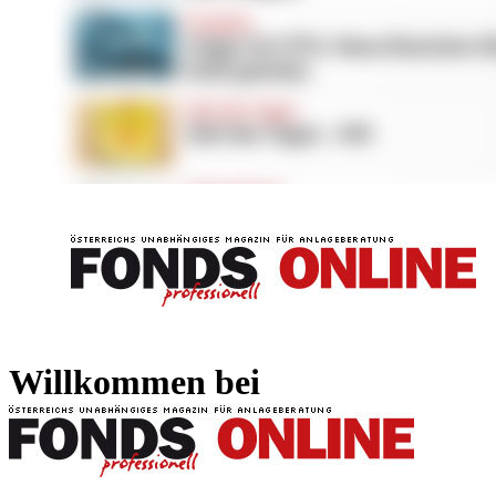
FONDS professionell
FONDS professi
Willkommen bei