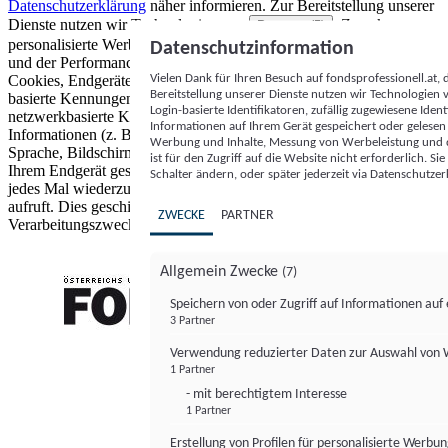
Datenschutzerklärung
näher informieren.
Zur Bereitstellung unserer
Dienste nutzen wir Technologien von
. Zwecke:
Partnern (5)
personalisierte Werbung und Inhalte, Messung von Werbeleistung
Datenschutzinformation
und der Performance von Inhalten sowie Zielgruppenforschung.
Vielen Dank für Ihren Besuch auf fondsprofessionell.at
Cookies, Endgeräte- oder ähnliche Online-Kennungen (z. B. login-
Bereitstellung unserer Dienste nutzen wir Technologien
basierte Kennungen, zufällig generierte Kennungen,
Login-basierte Identifikatoren, zufällig zugewiesene Id
netzwerkbasierte Kennungen) können zusammen mit anderen
Informationen auf Ihrem Gerät gespeichert oder gelese
Informationen (z. B. Browsertyp und Browserinformationen,
Werbung und Inhalte, Messung von Werbeleistung und d
Sprache, Bildschirmgröße, unterstützte Technologien usw.) auf
ist für den Zugriff auf die Website nicht erforderlich. S
Ihrem Endgerät gespeichert oder von dort ausgelesen werden, um es
Schalter ändern, oder später jederzeit via Datenschutzer
jedes Mal wiederzuerkennen, wenn es eine App oder einer Webseite
aufruft. Dies geschieht für einen oder mehrere der hier aufgeführten
ZWECKE
PARTNER
Verarbeitungszwecke.
Allgemein Zwecke
(7)
Speichern von oder Zugriff auf Informationen au
3 Partner
FONDS professionell
Verwendung reduzierter Daten zur Auswahl von
1 Partner
- mit berechtigtem Interesse
1 Partner
Erstellung von Profilen für personalisierte Werbu