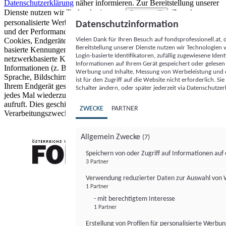
Datenschutzerklärung
näher informieren.
Zur Bereitstellung unserer
Dienste nutzen wir Technologien von
. Zwecke:
Partnern (5)
personalisierte Werbung und Inhalte, Messung von Werbeleistung
Datenschutzinformation
und der Performance von Inhalten sowie Zielgruppenforschung.
Vielen Dank für Ihren Besuch auf fondsprofessionell.at
Cookies, Endgeräte- oder ähnliche Online-Kennungen (z. B. login-
Bereitstellung unserer Dienste nutzen wir Technologien
basierte Kennungen, zufällig generierte Kennungen,
Login-basierte Identifikatoren, zufällig zugewiesene Id
netzwerkbasierte Kennungen) können zusammen mit anderen
Informationen auf Ihrem Gerät gespeichert oder gelese
Informationen (z. B. Browsertyp und Browserinformationen,
Werbung und Inhalte, Messung von Werbeleistung und d
Sprache, Bildschirmgröße, unterstützte Technologien usw.) auf
ist für den Zugriff auf die Website nicht erforderlich. S
Ihrem Endgerät gespeichert oder von dort ausgelesen werden, um es
Schalter ändern, oder später jederzeit via Datenschutzer
jedes Mal wiederzuerkennen, wenn es eine App oder einer Webseite
aufruft. Dies geschieht für einen oder mehrere der hier aufgeführten
ZWECKE
PARTNER
Verarbeitungszwecke.
Allgemein Zwecke
(7)
Speichern von oder Zugriff auf Informationen au
3 Partner
FONDS professionell
Verwendung reduzierter Daten zur Auswahl von
1 Partner
- mit berechtigtem Interesse
1 Partner
Erstellung von Profilen für personalisierte Werbu