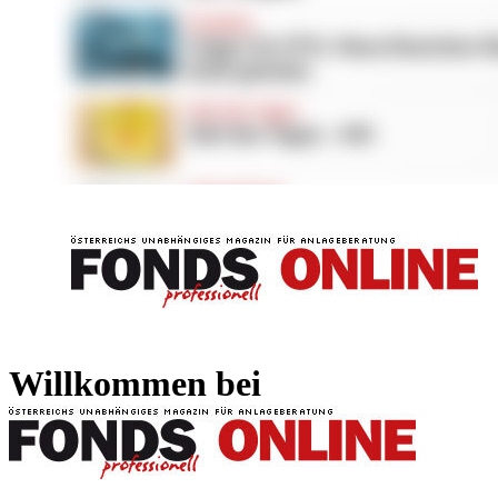
FONDS professionell
FONDS professi
Willkommen bei