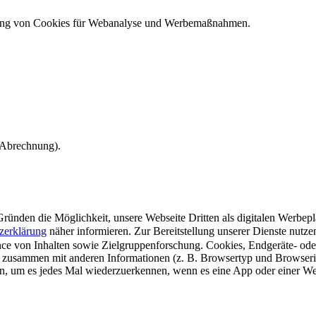
ndung von Cookies für Webanalyse und Werbemaßnahmen.
e Abrechnung).
ünden die Möglichkeit, unsere Webseite Dritten als digitalen Werbeplat
zerklärung
näher informieren.
Zur Bereitstellung unserer Dienste nutz
e von Inhalten sowie Zielgruppenforschung. Cookies, Endgeräte- ode
 zusammen mit anderen Informationen (z. B. Browsertyp und Browserin
n, um es jedes Mal wiederzuerkennen, wenn es eine App oder einer Webs