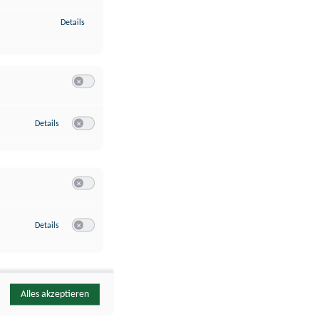
zu Identifikation von Endgeräten anhand automatisch übermittelte
Details
Switch zum Einwilligen bzw. Ablehnen der Kategorie Analyse / 
zu Google Analytics
Details
Switch zum Einwilligen bzw. Ablehnen des Dienstes Google Ana
Switch zum Einwilligen bzw. Ablehnen der Kategorie Sonstige 
zu YouTube
Details
Switch zum Einwilligen bzw. Ablehnen des Dienstes YouTube
Alles akzeptieren