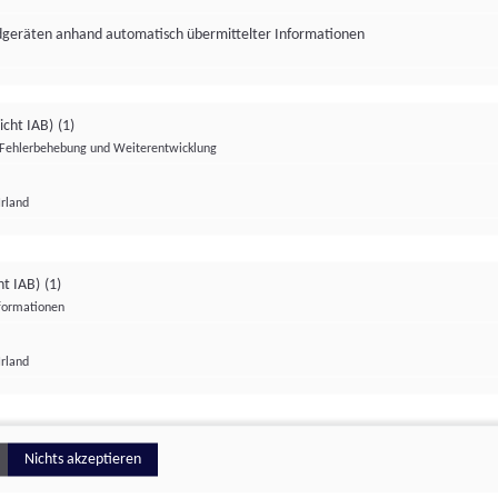
ndgeräten anhand automatisch übermittelter Informationen
icht IAB)
(1)
Fehlerbehebung und Weiterentwicklung
Irland
Impressum
Datenschutzerklärung
Datenschutzeinstellungen
ht IAB)
(1)
nformationen
Irland
ionell
Nichts akzeptieren