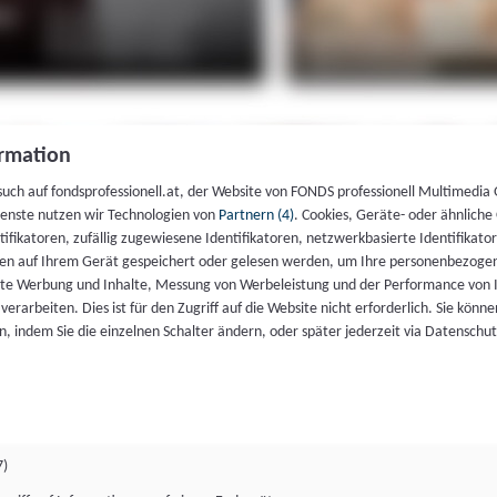
rmation
such auf fondsprofessionell.at, der Website von FONDS professionell Multimedia
ienste nutzen wir Technologien von
Partnern (4)
. Cookies, Geräte- oder ähnliche
entifikatoren, zufällig zugewiesene Identifikatoren, netzwerkbasierte Identifik
en auf Ihrem Gerät gespeichert oder gelesen werden, um Ihre personenbezogen
rte Werbung und Inhalte, Messung von Werbeleistung und der Performance von 
erarbeiten. Dies ist für den Zugriff auf die Website nicht erforderlich. Sie können
, indem Sie die einzelnen Schalter ändern, oder später jederzeit via Datenschu
7)