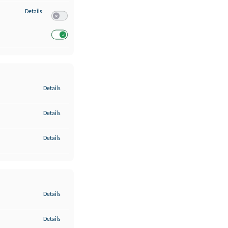
zu Entwicklung und Verbesserung der Angebote
Details
Switch zum Einwilligen bzw. Ablehnen des Dienstes Entwickl
Switch zum Einwilligen bzw. Ablehnen des Dienstes Entwicklu
zu Gewährleistung der Sicherheit, Verhinderung und Aufdeckung v
Details
zu Bereitstellung und Anzeige von Werbung und Inhalten
Details
zu Ihre Entscheidungen zum Datenschutz speichern und übermittel
Details
zu Abgleichung und Kombination von Daten aus unterschiedlichen 
Details
zu Verknüpfung verschiedener Endgeräte
Details