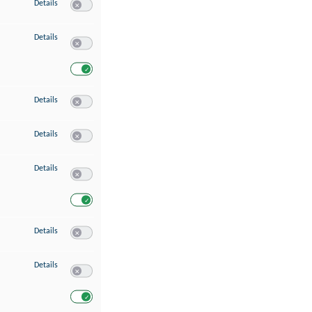
zu Speichern von oder Zugriff auf Informationen auf einem Endgerät
Details
Switch zum Einwilligen bzw. Ablehnen des Dienstes Speichern 
zu Verwendung reduzierter Daten zur Auswahl von Werbeanzeigen
Details
Switch zum Einwilligen bzw. Ablehnen des Dienstes Verwend
Switch zum Einwilligen bzw. Ablehnen des Dienstes Verwendu
zu Erstellung von Profilen für personalisierte Werbung
Details
Switch zum Einwilligen bzw. Ablehnen des Dienstes Erstellung 
zu Verwendung von Profilen zur Auswahl personalisierter Werbung
Details
Switch zum Einwilligen bzw. Ablehnen des Dienstes Verwendun
zu Messung der Werbeleistung
Details
Switch zum Einwilligen bzw. Ablehnen des Dienstes Messung 
Switch zum Einwilligen bzw. Ablehnen des Dienstes Messung d
zu Messung der Performance von Inhalten
Details
Switch zum Einwilligen bzw. Ablehnen des Dienstes Messung 
zu Analyse von Zielgruppen durch Statistiken oder Kombinationen von Dat
Details
Switch zum Einwilligen bzw. Ablehnen des Dienstes Analyse v
Switch zum Einwilligen bzw. Ablehnen des Dienstes Analyse v