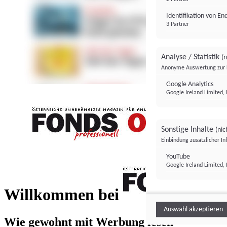
Identifikation von E
3 Partner
Analyse / Statistik
(n
Anonyme Auswertung zur 
Google Analytics
Google Ireland Limited, 
Sonstige Inhalte
(nic
Einbindung zusätzlicher I
FONDS professionell
YouTube
Google Ireland Limited, 
FONDS profess
Willkommen bei
Auswahl akzeptieren
Wie gewohnt mit Werbung lesen