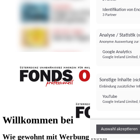
Identifikation von E
3 Partner
Analyse / Statistik
(n
Anonyme Auswertung zur 
Google Analytics
Google Ireland Limited, 
Sonstige Inhalte
(nic
Einbindung zusätzlicher I
FONDS professionell
YouTube
Google Ireland Limited, 
FONDS profess
Willkommen bei
Auswahl akzeptieren
Wie gewohnt mit Werbung lesen