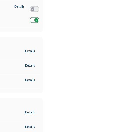
zu Entwicklung und Verbesserung der Angebote
Details
Switch zum Einwilligen bzw. Ablehnen des Dienstes Entwickl
Switch zum Einwilligen bzw. Ablehnen des Dienstes Entwicklu
zu Gewährleistung der Sicherheit, Verhinderung und Aufdeckung v
Details
zu Bereitstellung und Anzeige von Werbung und Inhalten
Details
zu Ihre Entscheidungen zum Datenschutz speichern und übermittel
Details
zu Abgleichung und Kombination von Daten aus unterschiedlichen 
Details
zu Verknüpfung verschiedener Endgeräte
Details