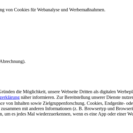
ndung von Cookies für Webanalyse und Werbemaßnahmen.
e Abrechnung).
ünden die Möglichkeit, unsere Webseite Dritten als digitalen Werbeplat
zerklärung
näher informieren.
Zur Bereitstellung unserer Dienste nutz
e von Inhalten sowie Zielgruppenforschung. Cookies, Endgeräte- ode
 zusammen mit anderen Informationen (z. B. Browsertyp und Browserin
n, um es jedes Mal wiederzuerkennen, wenn es eine App oder einer Webs