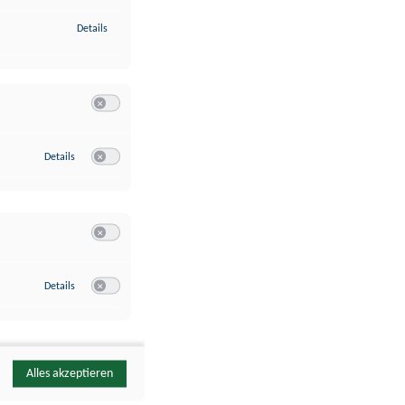
zu Identifikation von Endgeräten anhand automatisch übermittelte
Details
Switch zum Einwilligen bzw. Ablehnen der Kategorie Analyse / 
zu Google Analytics
Details
Switch zum Einwilligen bzw. Ablehnen des Dienstes Google Ana
Switch zum Einwilligen bzw. Ablehnen der Kategorie Sonstige 
zu YouTube
Details
Switch zum Einwilligen bzw. Ablehnen des Dienstes YouTube
Alles akzeptieren