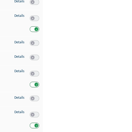
zu Speichern von oder Zugriff auf Informationen auf einem Endgerät
Details
Switch zum Einwilligen bzw. Ablehnen des Dienstes Speichern 
zu Verwendung reduzierter Daten zur Auswahl von Werbeanzeigen
Details
Switch zum Einwilligen bzw. Ablehnen des Dienstes Verwend
Switch zum Einwilligen bzw. Ablehnen des Dienstes Verwendu
zu Erstellung von Profilen für personalisierte Werbung
Details
Switch zum Einwilligen bzw. Ablehnen des Dienstes Erstellung 
zu Verwendung von Profilen zur Auswahl personalisierter Werbung
Details
Switch zum Einwilligen bzw. Ablehnen des Dienstes Verwendun
zu Messung der Werbeleistung
Details
Switch zum Einwilligen bzw. Ablehnen des Dienstes Messung 
Switch zum Einwilligen bzw. Ablehnen des Dienstes Messung d
zu Messung der Performance von Inhalten
Details
Switch zum Einwilligen bzw. Ablehnen des Dienstes Messung 
zu Analyse von Zielgruppen durch Statistiken oder Kombinationen von Dat
Details
Switch zum Einwilligen bzw. Ablehnen des Dienstes Analyse v
Switch zum Einwilligen bzw. Ablehnen des Dienstes Analyse v