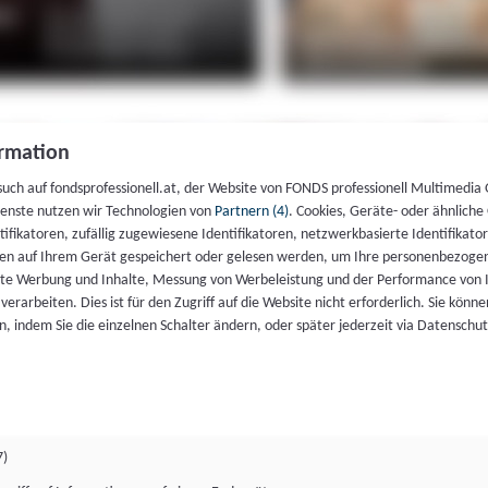
rmation
such auf fondsprofessionell.at, der Website von FONDS professionell Multimedia
ienste nutzen wir Technologien von
Partnern (4)
. Cookies, Geräte- oder ähnliche
entifikatoren, zufällig zugewiesene Identifikatoren, netzwerkbasierte Identifik
en auf Ihrem Gerät gespeichert oder gelesen werden, um Ihre personenbezogen
rte Werbung und Inhalte, Messung von Werbeleistung und der Performance von 
erarbeiten. Dies ist für den Zugriff auf die Website nicht erforderlich. Sie können
, indem Sie die einzelnen Schalter ändern, oder später jederzeit via Datenschu
7)