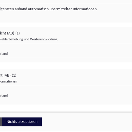
ndgeräten anhand automatisch übermittelter Informationen
icht IAB)
(1)
Fehlerbehebung und Weiterentwicklung
Irland
Impressum
Datenschutzerklärung
Datenschutzeinstellungen
ht IAB)
(1)
nformationen
Irland
ionell
Nichts akzeptieren