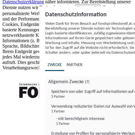
Datenschutzerklärung
näher informieren.
Zur Bereitstellung unserer
Dienste nutzen wir Technologien von
. Zwecke:
Partnern (5)
personalisierte Werbung und Inhalte, Messung von Werbeleistung
Datenschutzinformation
und der Performance von Inhalten sowie Zielgruppenforschung.
Vielen Dank für Ihren Besuch auf fondsprofessionell.at
Cookies, Endgeräte- oder ähnliche Online-Kennungen (z. B. login-
Bereitstellung unserer Dienste nutzen wir Technologien
basierte Kennungen, zufällig generierte Kennungen,
Login-basierte Identifikatoren, zufällig zugewiesene Id
netzwerkbasierte Kennungen) können zusammen mit anderen
Informationen auf Ihrem Gerät gespeichert oder gelese
Informationen (z. B. Browsertyp und Browserinformationen,
Werbung und Inhalte, Messung von Werbeleistung und d
Sprache, Bildschirmgröße, unterstützte Technologien usw.) auf
ist für den Zugriff auf die Website nicht erforderlich. S
Ihrem Endgerät gespeichert oder von dort ausgelesen werden, um es
Schalter ändern, oder später jederzeit via Datenschutzer
jedes Mal wiederzuerkennen, wenn es eine App oder einer Webseite
aufruft. Dies geschieht für einen oder mehrere der hier aufgeführten
ZWECKE
PARTNER
Verarbeitungszwecke.
Allgemein Zwecke
(7)
Speichern von oder Zugriff auf Informationen au
3 Partner
FONDS professionell
Verwendung reduzierter Daten zur Auswahl von
1 Partner
- mit berechtigtem Interesse
1 Partner
Erstellung von Profilen für personalisierte Werbu