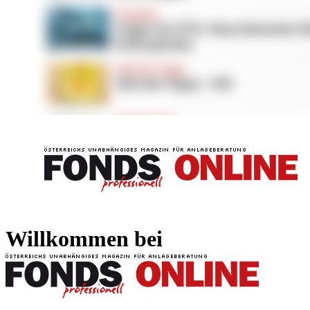
FONDS professionell
FONDS professi
Willkommen bei