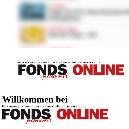
FONDS professionell
FONDS professi
Willkommen bei