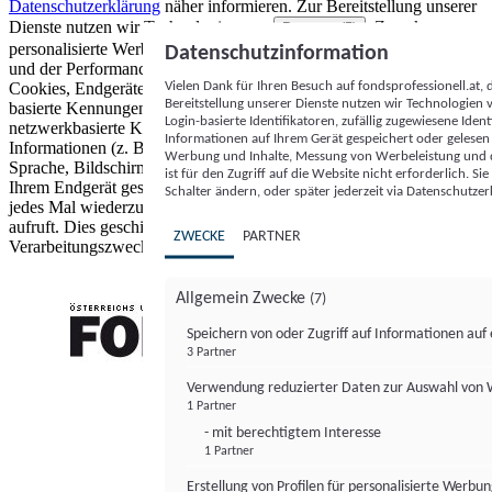
Datenschutzerklärung
näher informieren.
Zur Bereitstellung unserer
Dienste nutzen wir Technologien von
. Zwecke:
Partnern (5)
personalisierte Werbung und Inhalte, Messung von Werbeleistung
Datenschutzinformation
und der Performance von Inhalten sowie Zielgruppenforschung.
Vielen Dank für Ihren Besuch auf fondsprofessionell.at
Cookies, Endgeräte- oder ähnliche Online-Kennungen (z. B. login-
Bereitstellung unserer Dienste nutzen wir Technologien
basierte Kennungen, zufällig generierte Kennungen,
Login-basierte Identifikatoren, zufällig zugewiesene Id
netzwerkbasierte Kennungen) können zusammen mit anderen
Informationen auf Ihrem Gerät gespeichert oder gelese
Informationen (z. B. Browsertyp und Browserinformationen,
Werbung und Inhalte, Messung von Werbeleistung und d
Sprache, Bildschirmgröße, unterstützte Technologien usw.) auf
ist für den Zugriff auf die Website nicht erforderlich. S
Ihrem Endgerät gespeichert oder von dort ausgelesen werden, um es
Schalter ändern, oder später jederzeit via Datenschutzer
jedes Mal wiederzuerkennen, wenn es eine App oder einer Webseite
aufruft. Dies geschieht für einen oder mehrere der hier aufgeführten
ZWECKE
PARTNER
Verarbeitungszwecke.
Allgemein Zwecke
(7)
Speichern von oder Zugriff auf Informationen au
3 Partner
FONDS professionell
Verwendung reduzierter Daten zur Auswahl von
1 Partner
- mit berechtigtem Interesse
1 Partner
Erstellung von Profilen für personalisierte Werbu