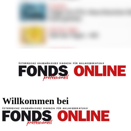
FONDS professionell
FONDS professi
Willkommen bei