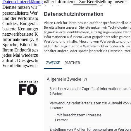
Datenschutzerklärung
näher informieren.
Zur Bereitstellung unserer
Dienste nutzen wir Technologien von
. Zwecke:
Partnern (5)
personalisierte Werbung und Inhalte, Messung von Werbeleistung
Datenschutzinformation
und der Performance von Inhalten sowie Zielgruppenforschung.
Vielen Dank für Ihren Besuch auf fondsprofessionell.at
Cookies, Endgeräte- oder ähnliche Online-Kennungen (z. B. login-
Bereitstellung unserer Dienste nutzen wir Technologien
basierte Kennungen, zufällig generierte Kennungen,
Login-basierte Identifikatoren, zufällig zugewiesene Id
netzwerkbasierte Kennungen) können zusammen mit anderen
Informationen auf Ihrem Gerät gespeichert oder gelese
Informationen (z. B. Browsertyp und Browserinformationen,
Werbung und Inhalte, Messung von Werbeleistung und d
Sprache, Bildschirmgröße, unterstützte Technologien usw.) auf
ist für den Zugriff auf die Website nicht erforderlich. S
Ihrem Endgerät gespeichert oder von dort ausgelesen werden, um es
Schalter ändern, oder später jederzeit via Datenschutzer
jedes Mal wiederzuerkennen, wenn es eine App oder einer Webseite
aufruft. Dies geschieht für einen oder mehrere der hier aufgeführten
ZWECKE
PARTNER
Verarbeitungszwecke.
Allgemein Zwecke
(7)
Speichern von oder Zugriff auf Informationen au
3 Partner
FONDS professionell
Verwendung reduzierter Daten zur Auswahl von
1 Partner
- mit berechtigtem Interesse
1 Partner
Erstellung von Profilen für personalisierte Werbu