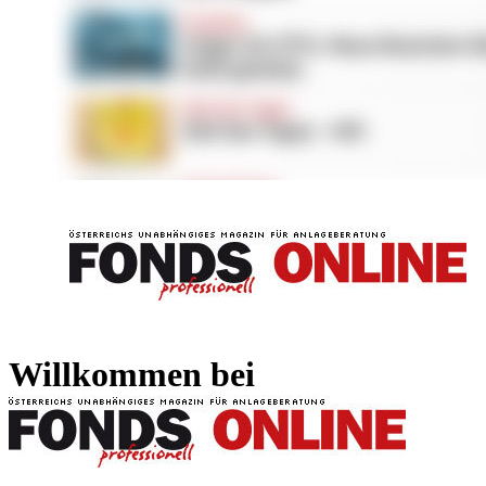
FONDS professionell
FONDS professi
Willkommen bei