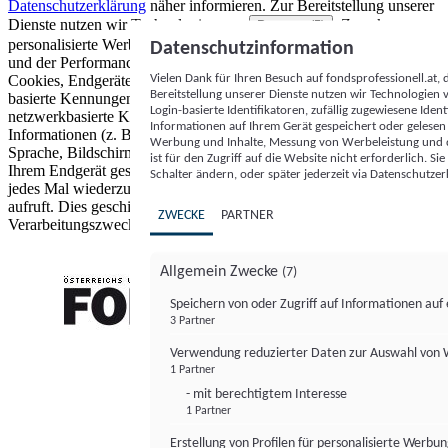
Datenschutzerklärung
näher informieren.
Zur Bereitstellung unserer
Dienste nutzen wir Technologien von
. Zwecke:
Partnern (5)
personalisierte Werbung und Inhalte, Messung von Werbeleistung
Datenschutzinformation
und der Performance von Inhalten sowie Zielgruppenforschung.
Vielen Dank für Ihren Besuch auf fondsprofessionell.at
Cookies, Endgeräte- oder ähnliche Online-Kennungen (z. B. login-
Bereitstellung unserer Dienste nutzen wir Technologien
basierte Kennungen, zufällig generierte Kennungen,
Login-basierte Identifikatoren, zufällig zugewiesene Id
netzwerkbasierte Kennungen) können zusammen mit anderen
Informationen auf Ihrem Gerät gespeichert oder gelese
Informationen (z. B. Browsertyp und Browserinformationen,
Werbung und Inhalte, Messung von Werbeleistung und d
Sprache, Bildschirmgröße, unterstützte Technologien usw.) auf
ist für den Zugriff auf die Website nicht erforderlich. S
Ihrem Endgerät gespeichert oder von dort ausgelesen werden, um es
Schalter ändern, oder später jederzeit via Datenschutzer
jedes Mal wiederzuerkennen, wenn es eine App oder einer Webseite
aufruft. Dies geschieht für einen oder mehrere der hier aufgeführten
ZWECKE
PARTNER
Verarbeitungszwecke.
Allgemein Zwecke
(7)
Speichern von oder Zugriff auf Informationen au
3 Partner
FONDS professionell
Verwendung reduzierter Daten zur Auswahl von
1 Partner
- mit berechtigtem Interesse
1 Partner
Erstellung von Profilen für personalisierte Werbu