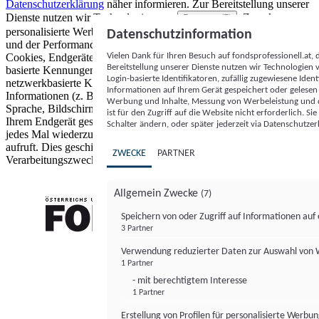
Datenschutzerklärung
näher informieren.
Zur Bereitstellung unserer
Dienste nutzen wir Technologien von
. Zwecke:
Partnern (5)
personalisierte Werbung und Inhalte, Messung von Werbeleistung
Datenschutzinformation
und der Performance von Inhalten sowie Zielgruppenforschung.
Vielen Dank für Ihren Besuch auf fondsprofessionell.at
Cookies, Endgeräte- oder ähnliche Online-Kennungen (z. B. login-
Bereitstellung unserer Dienste nutzen wir Technologien
basierte Kennungen, zufällig generierte Kennungen,
Login-basierte Identifikatoren, zufällig zugewiesene Id
netzwerkbasierte Kennungen) können zusammen mit anderen
Informationen auf Ihrem Gerät gespeichert oder gelese
Informationen (z. B. Browsertyp und Browserinformationen,
Werbung und Inhalte, Messung von Werbeleistung und d
Sprache, Bildschirmgröße, unterstützte Technologien usw.) auf
ist für den Zugriff auf die Website nicht erforderlich. S
Ihrem Endgerät gespeichert oder von dort ausgelesen werden, um es
Schalter ändern, oder später jederzeit via Datenschutzer
jedes Mal wiederzuerkennen, wenn es eine App oder einer Webseite
aufruft. Dies geschieht für einen oder mehrere der hier aufgeführten
ZWECKE
PARTNER
Verarbeitungszwecke.
Allgemein Zwecke
(7)
Speichern von oder Zugriff auf Informationen au
3 Partner
FONDS professionell
Verwendung reduzierter Daten zur Auswahl von
1 Partner
- mit berechtigtem Interesse
1 Partner
Erstellung von Profilen für personalisierte Werbu