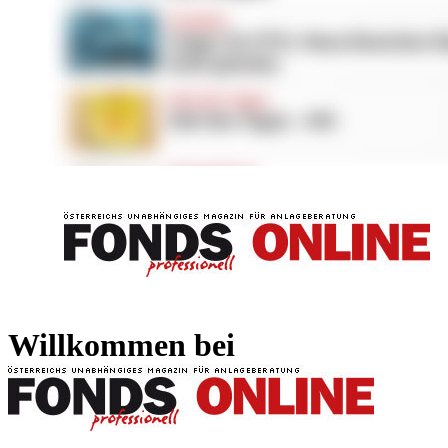
FONDS professionell
FONDS professi
Willkommen bei