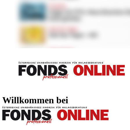
FONDS professionell
FONDS professi
Willkommen bei