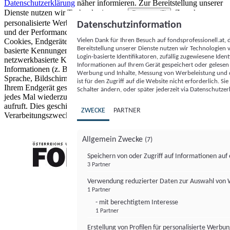
Datenschutzerklärung
näher informieren.
Zur Bereitstellung unserer
Dienste nutzen wir Technologien von
. Zwecke:
Partnern (5)
personalisierte Werbung und Inhalte, Messung von Werbeleistung
Datenschutzinformation
und der Performance von Inhalten sowie Zielgruppenforschung.
Vielen Dank für Ihren Besuch auf fondsprofessionell.at
Cookies, Endgeräte- oder ähnliche Online-Kennungen (z. B. login-
Bereitstellung unserer Dienste nutzen wir Technologien
basierte Kennungen, zufällig generierte Kennungen,
Login-basierte Identifikatoren, zufällig zugewiesene Id
netzwerkbasierte Kennungen) können zusammen mit anderen
Informationen auf Ihrem Gerät gespeichert oder gelese
Informationen (z. B. Browsertyp und Browserinformationen,
Werbung und Inhalte, Messung von Werbeleistung und d
Sprache, Bildschirmgröße, unterstützte Technologien usw.) auf
ist für den Zugriff auf die Website nicht erforderlich. S
Ihrem Endgerät gespeichert oder von dort ausgelesen werden, um es
Schalter ändern, oder später jederzeit via Datenschutzer
jedes Mal wiederzuerkennen, wenn es eine App oder einer Webseite
aufruft. Dies geschieht für einen oder mehrere der hier aufgeführten
ZWECKE
PARTNER
Verarbeitungszwecke.
Allgemein Zwecke
(7)
Speichern von oder Zugriff auf Informationen au
3 Partner
FONDS professionell
Verwendung reduzierter Daten zur Auswahl von
1 Partner
- mit berechtigtem Interesse
1 Partner
Erstellung von Profilen für personalisierte Werbu