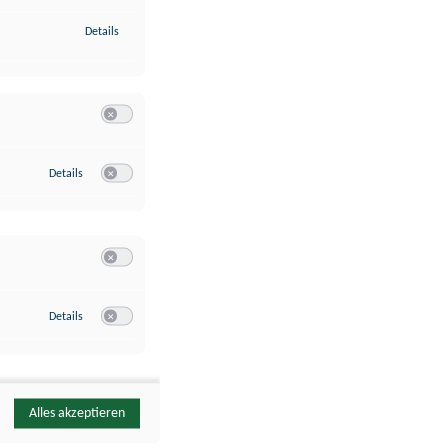
zu Identifikation von Endgeräten anhand automatisch übermittelte
Details
Switch zum Einwilligen bzw. Ablehnen der Kategorie Analyse / 
zu Google Analytics
Details
Switch zum Einwilligen bzw. Ablehnen des Dienstes Google Ana
Switch zum Einwilligen bzw. Ablehnen der Kategorie Sonstige 
zu YouTube
Details
Switch zum Einwilligen bzw. Ablehnen des Dienstes YouTube
Alles akzeptieren