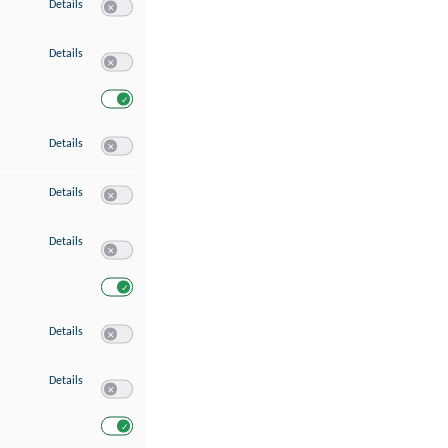
zu Speichern von oder Zugriff auf Informationen auf einem Endgerät
Details
Switch zum Einwilligen bzw. Ablehnen des Dienstes Speichern 
zu Verwendung reduzierter Daten zur Auswahl von Werbeanzeigen
Details
Switch zum Einwilligen bzw. Ablehnen des Dienstes Verwend
Switch zum Einwilligen bzw. Ablehnen des Dienstes Verwendu
zu Erstellung von Profilen für personalisierte Werbung
Details
Switch zum Einwilligen bzw. Ablehnen des Dienstes Erstellung 
zu Verwendung von Profilen zur Auswahl personalisierter Werbung
Details
Switch zum Einwilligen bzw. Ablehnen des Dienstes Verwendun
zu Messung der Werbeleistung
Details
Switch zum Einwilligen bzw. Ablehnen des Dienstes Messung 
Switch zum Einwilligen bzw. Ablehnen des Dienstes Messung d
zu Messung der Performance von Inhalten
Details
Switch zum Einwilligen bzw. Ablehnen des Dienstes Messung 
zu Analyse von Zielgruppen durch Statistiken oder Kombinationen von Dat
Details
Switch zum Einwilligen bzw. Ablehnen des Dienstes Analyse v
Switch zum Einwilligen bzw. Ablehnen des Dienstes Analyse v