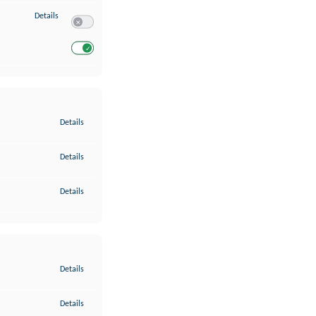
zu Entwicklung und Verbesserung der Angebote
Details
Switch zum Einwilligen bzw. Ablehnen des Dienstes Entwickl
Switch zum Einwilligen bzw. Ablehnen des Dienstes Entwicklu
zu Gewährleistung der Sicherheit, Verhinderung und Aufdeckung v
Details
zu Bereitstellung und Anzeige von Werbung und Inhalten
Details
zu Ihre Entscheidungen zum Datenschutz speichern und übermittel
Details
zu Abgleichung und Kombination von Daten aus unterschiedlichen 
Details
zu Verknüpfung verschiedener Endgeräte
Details