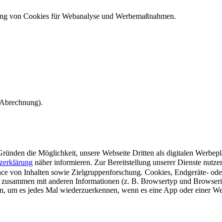
ndung von Cookies für Webanalyse und Werbemaßnahmen.
e Abrechnung).
ünden die Möglichkeit, unsere Webseite Dritten als digitalen Werbeplat
zerklärung
näher informieren.
Zur Bereitstellung unserer Dienste nutz
e von Inhalten sowie Zielgruppenforschung. Cookies, Endgeräte- ode
 zusammen mit anderen Informationen (z. B. Browsertyp und Browserin
n, um es jedes Mal wiederzuerkennen, wenn es eine App oder einer Webs