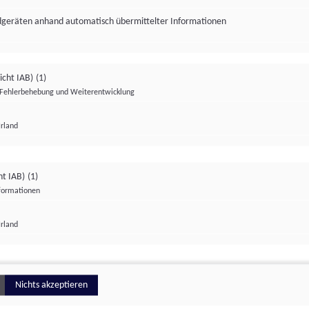
ndgeräten anhand automatisch übermittelter Informationen
icht IAB)
(1)
Fehlerbehebung und Weiterentwicklung
Irland
Impressum
Datenschutzerklärung
Datenschutzeinstellungen
ht IAB)
(1)
nformationen
Irland
ionell
Nichts akzeptieren