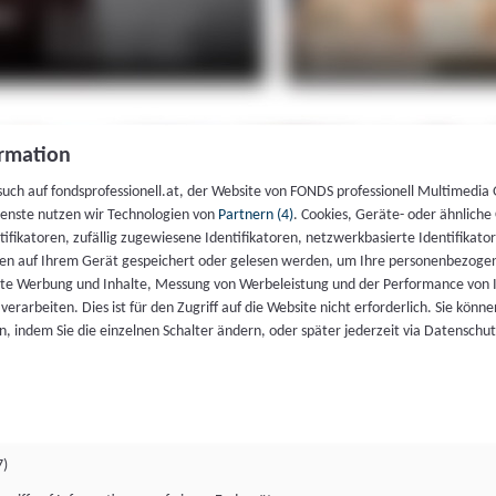
rmation
such auf fondsprofessionell.at, der Website von FONDS professionell Multimedia
ienste nutzen wir Technologien von
Partnern (4)
. Cookies, Geräte- oder ähnliche
entifikatoren, zufällig zugewiesene Identifikatoren, netzwerkbasierte Identifik
en auf Ihrem Gerät gespeichert oder gelesen werden, um Ihre personenbezogen
rte Werbung und Inhalte, Messung von Werbeleistung und der Performance von 
erarbeiten. Dies ist für den Zugriff auf die Website nicht erforderlich. Sie können
, indem Sie die einzelnen Schalter ändern, oder später jederzeit via Datenschu
7)