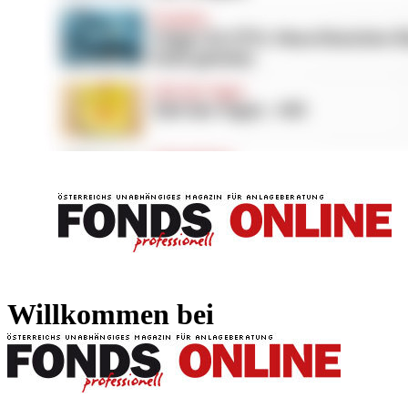
FONDS professionell
FONDS professi
Willkommen bei