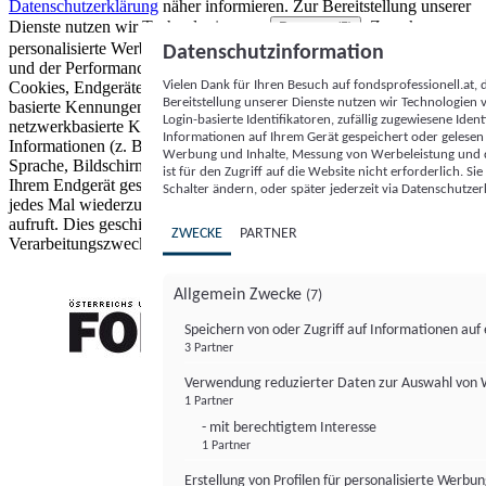
Datenschutzerklärung
näher informieren.
Zur Bereitstellung unserer
Dienste nutzen wir Technologien von
. Zwecke:
Partnern (5)
personalisierte Werbung und Inhalte, Messung von Werbeleistung
Datenschutzinformation
und der Performance von Inhalten sowie Zielgruppenforschung.
Vielen Dank für Ihren Besuch auf fondsprofessionell.at
Cookies, Endgeräte- oder ähnliche Online-Kennungen (z. B. login-
Bereitstellung unserer Dienste nutzen wir Technologien
basierte Kennungen, zufällig generierte Kennungen,
Login-basierte Identifikatoren, zufällig zugewiesene Id
netzwerkbasierte Kennungen) können zusammen mit anderen
Informationen auf Ihrem Gerät gespeichert oder gelese
Informationen (z. B. Browsertyp und Browserinformationen,
Werbung und Inhalte, Messung von Werbeleistung und d
Sprache, Bildschirmgröße, unterstützte Technologien usw.) auf
ist für den Zugriff auf die Website nicht erforderlich. S
Ihrem Endgerät gespeichert oder von dort ausgelesen werden, um es
Schalter ändern, oder später jederzeit via Datenschutzer
jedes Mal wiederzuerkennen, wenn es eine App oder einer Webseite
aufruft. Dies geschieht für einen oder mehrere der hier aufgeführten
ZWECKE
PARTNER
Verarbeitungszwecke.
Allgemein Zwecke
(7)
Speichern von oder Zugriff auf Informationen au
3 Partner
FONDS professionell
Verwendung reduzierter Daten zur Auswahl von
1 Partner
- mit berechtigtem Interesse
1 Partner
Erstellung von Profilen für personalisierte Werbu