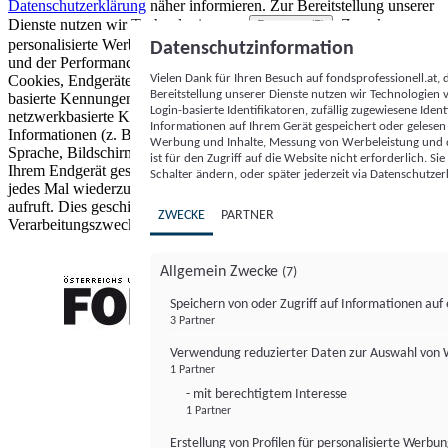
Datenschutzerklärung
näher informieren.
Zur Bereitstellung unserer
Dienste nutzen wir Technologien von
. Zwecke:
Partnern (5)
personalisierte Werbung und Inhalte, Messung von Werbeleistung
Datenschutzinformation
und der Performance von Inhalten sowie Zielgruppenforschung.
Vielen Dank für Ihren Besuch auf fondsprofessionell.at
Cookies, Endgeräte- oder ähnliche Online-Kennungen (z. B. login-
Bereitstellung unserer Dienste nutzen wir Technologien
basierte Kennungen, zufällig generierte Kennungen,
Login-basierte Identifikatoren, zufällig zugewiesene Id
netzwerkbasierte Kennungen) können zusammen mit anderen
Informationen auf Ihrem Gerät gespeichert oder gelese
Informationen (z. B. Browsertyp und Browserinformationen,
Werbung und Inhalte, Messung von Werbeleistung und d
Sprache, Bildschirmgröße, unterstützte Technologien usw.) auf
ist für den Zugriff auf die Website nicht erforderlich. S
Ihrem Endgerät gespeichert oder von dort ausgelesen werden, um es
Schalter ändern, oder später jederzeit via Datenschutzer
jedes Mal wiederzuerkennen, wenn es eine App oder einer Webseite
aufruft. Dies geschieht für einen oder mehrere der hier aufgeführten
ZWECKE
PARTNER
Verarbeitungszwecke.
Allgemein Zwecke
(7)
Speichern von oder Zugriff auf Informationen au
3 Partner
FONDS professionell
Verwendung reduzierter Daten zur Auswahl von
1 Partner
- mit berechtigtem Interesse
1 Partner
Erstellung von Profilen für personalisierte Werbu