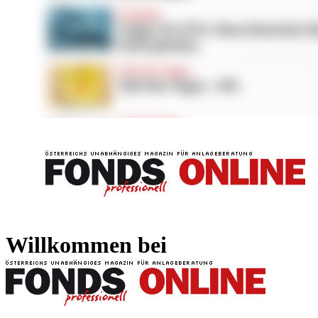
FONDS professionell
FONDS professi
Willkommen bei