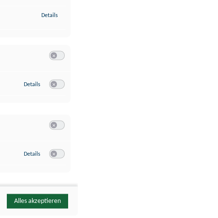
zu Identifikation von Endgeräten anhand automatisch übermittelte
Details
Switch zum Einwilligen bzw. Ablehnen der Kategorie Analyse / 
zu Google Analytics
Details
Switch zum Einwilligen bzw. Ablehnen des Dienstes Google Ana
Switch zum Einwilligen bzw. Ablehnen der Kategorie Sonstige 
zu YouTube
Details
Switch zum Einwilligen bzw. Ablehnen des Dienstes YouTube
Alles akzeptieren