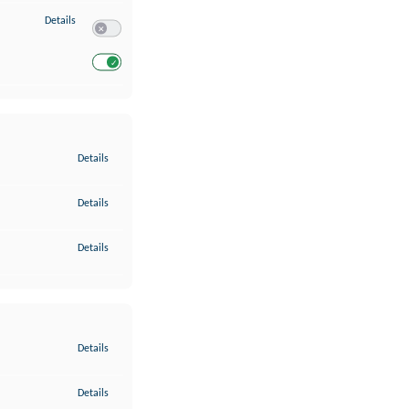
zu Entwicklung und Verbesserung der Angebote
Details
Switch zum Einwilligen bzw. Ablehnen des Dienstes Entwickl
Switch zum Einwilligen bzw. Ablehnen des Dienstes Entwicklu
zu Gewährleistung der Sicherheit, Verhinderung und Aufdeckung v
Details
zu Bereitstellung und Anzeige von Werbung und Inhalten
Details
zu Ihre Entscheidungen zum Datenschutz speichern und übermittel
Details
zu Abgleichung und Kombination von Daten aus unterschiedlichen 
Details
zu Verknüpfung verschiedener Endgeräte
Details