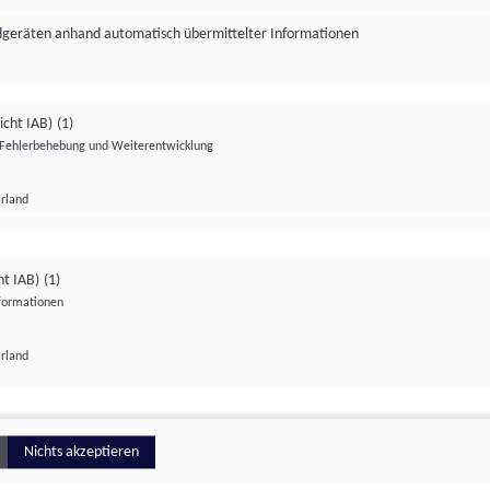
ndgeräten anhand automatisch übermittelter Informationen
icht IAB)
(1)
Fehlerbehebung und Weiterentwicklung
Irland
Impressum
Datenschutzerklärung
Datenschutzeinstellungen
ht IAB)
(1)
nformationen
Irland
ionell
Nichts akzeptieren