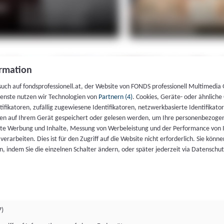
rmation
such auf fondsprofessionell.at, der Website von FONDS professionell Multimedia
ienste nutzen wir Technologien von
Partnern (4)
. Cookies, Geräte- oder ähnliche
entifikatoren, zufällig zugewiesene Identifikatoren, netzwerkbasierte Identifik
en auf Ihrem Gerät gespeichert oder gelesen werden, um Ihre personenbezogen
rte Werbung und Inhalte, Messung von Werbeleistung und der Performance von 
erarbeiten. Dies ist für den Zugriff auf die Website nicht erforderlich. Sie können
, indem Sie die einzelnen Schalter ändern, oder später jederzeit via Datenschu
7)