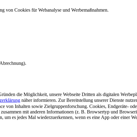
ndung von Cookies für Webanalyse und Werbemaßnahmen.
e Abrechnung).
ünden die Möglichkeit, unsere Webseite Dritten als digitalen Werbeplat
zerklärung
näher informieren.
Zur Bereitstellung unserer Dienste nutz
e von Inhalten sowie Zielgruppenforschung. Cookies, Endgeräte- ode
 zusammen mit anderen Informationen (z. B. Browsertyp und Browserin
n, um es jedes Mal wiederzuerkennen, wenn es eine App oder einer Webs