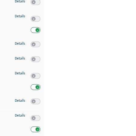
zu Speichern von oder Zugriff auf Informationen auf einem Endgerät
Details
Switch zum Einwilligen bzw. Ablehnen des Dienstes Speichern 
zu Verwendung reduzierter Daten zur Auswahl von Werbeanzeigen
Details
Switch zum Einwilligen bzw. Ablehnen des Dienstes Verwend
Switch zum Einwilligen bzw. Ablehnen des Dienstes Verwendu
zu Erstellung von Profilen für personalisierte Werbung
Details
Switch zum Einwilligen bzw. Ablehnen des Dienstes Erstellung 
zu Verwendung von Profilen zur Auswahl personalisierter Werbung
Details
Switch zum Einwilligen bzw. Ablehnen des Dienstes Verwendun
zu Messung der Werbeleistung
Details
Switch zum Einwilligen bzw. Ablehnen des Dienstes Messung 
Switch zum Einwilligen bzw. Ablehnen des Dienstes Messung d
zu Messung der Performance von Inhalten
Details
Switch zum Einwilligen bzw. Ablehnen des Dienstes Messung 
zu Analyse von Zielgruppen durch Statistiken oder Kombinationen von Dat
Details
Switch zum Einwilligen bzw. Ablehnen des Dienstes Analyse v
Switch zum Einwilligen bzw. Ablehnen des Dienstes Analyse v