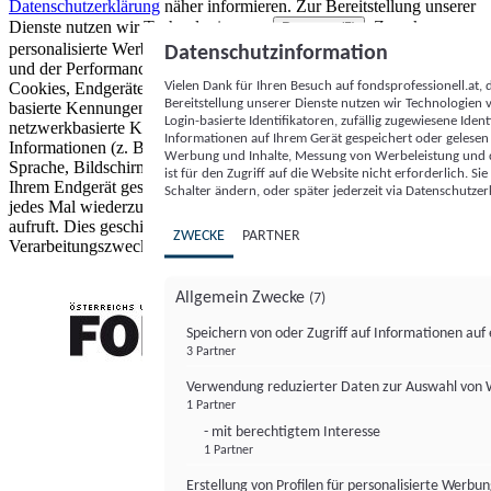
Datenschutzerklärung
näher informieren.
Zur Bereitstellung unserer
Dienste nutzen wir Technologien von
. Zwecke:
Partnern (5)
personalisierte Werbung und Inhalte, Messung von Werbeleistung
Datenschutzinformation
und der Performance von Inhalten sowie Zielgruppenforschung.
Vielen Dank für Ihren Besuch auf fondsprofessionell.at
Cookies, Endgeräte- oder ähnliche Online-Kennungen (z. B. login-
Bereitstellung unserer Dienste nutzen wir Technologien
basierte Kennungen, zufällig generierte Kennungen,
Login-basierte Identifikatoren, zufällig zugewiesene Id
netzwerkbasierte Kennungen) können zusammen mit anderen
Informationen auf Ihrem Gerät gespeichert oder gelese
Informationen (z. B. Browsertyp und Browserinformationen,
Werbung und Inhalte, Messung von Werbeleistung und d
Sprache, Bildschirmgröße, unterstützte Technologien usw.) auf
ist für den Zugriff auf die Website nicht erforderlich. S
Ihrem Endgerät gespeichert oder von dort ausgelesen werden, um es
Schalter ändern, oder später jederzeit via Datenschutzer
jedes Mal wiederzuerkennen, wenn es eine App oder einer Webseite
aufruft. Dies geschieht für einen oder mehrere der hier aufgeführten
ZWECKE
PARTNER
Verarbeitungszwecke.
Allgemein Zwecke
(7)
Speichern von oder Zugriff auf Informationen au
3 Partner
FONDS professionell
Verwendung reduzierter Daten zur Auswahl von
1 Partner
- mit berechtigtem Interesse
1 Partner
Erstellung von Profilen für personalisierte Werbu