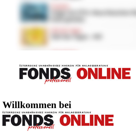
FONDS professionell
FONDS professi
Willkommen bei