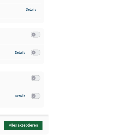
zu Identifikation von Endgeräten anhand automatisch übermittelte
Details
Switch zum Einwilligen bzw. Ablehnen der Kategorie Analyse / 
zu Google Analytics
Details
Switch zum Einwilligen bzw. Ablehnen des Dienstes Google Ana
Switch zum Einwilligen bzw. Ablehnen der Kategorie Sonstige 
zu YouTube
Details
Switch zum Einwilligen bzw. Ablehnen des Dienstes YouTube
Alles akzeptieren