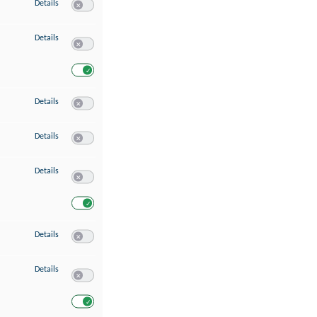
zu Speichern von oder Zugriff auf Informationen auf einem Endgerät
Details
Switch zum Einwilligen bzw. Ablehnen des Dienstes Speichern 
zu Verwendung reduzierter Daten zur Auswahl von Werbeanzeigen
Details
Switch zum Einwilligen bzw. Ablehnen des Dienstes Verwend
Switch zum Einwilligen bzw. Ablehnen des Dienstes Verwendu
zu Erstellung von Profilen für personalisierte Werbung
Details
Switch zum Einwilligen bzw. Ablehnen des Dienstes Erstellung 
zu Verwendung von Profilen zur Auswahl personalisierter Werbung
Details
Switch zum Einwilligen bzw. Ablehnen des Dienstes Verwendun
zu Messung der Werbeleistung
Details
Switch zum Einwilligen bzw. Ablehnen des Dienstes Messung 
Switch zum Einwilligen bzw. Ablehnen des Dienstes Messung d
zu Messung der Performance von Inhalten
Details
Switch zum Einwilligen bzw. Ablehnen des Dienstes Messung 
zu Analyse von Zielgruppen durch Statistiken oder Kombinationen von Dat
Details
Switch zum Einwilligen bzw. Ablehnen des Dienstes Analyse v
Switch zum Einwilligen bzw. Ablehnen des Dienstes Analyse v