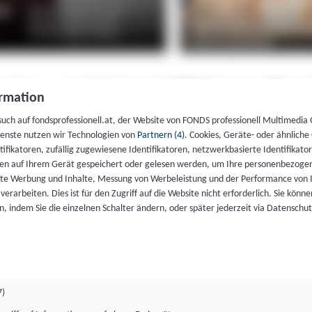
rmation
such auf fondsprofessionell.at, der Website von FONDS professionell Multimedia
ienste nutzen wir Technologien von
Partnern (4)
. Cookies, Geräte- oder ähnliche
entifikatoren, zufällig zugewiesene Identifikatoren, netzwerkbasierte Identifik
en auf Ihrem Gerät gespeichert oder gelesen werden, um Ihre personenbezogen
rte Werbung und Inhalte, Messung von Werbeleistung und der Performance von 
erarbeiten. Dies ist für den Zugriff auf die Website nicht erforderlich. Sie können
, indem Sie die einzelnen Schalter ändern, oder später jederzeit via Datenschu
7)