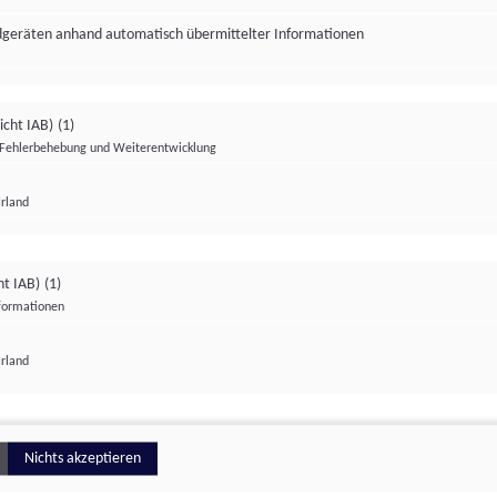
ndgeräten anhand automatisch übermittelter Informationen
icht IAB)
(1)
Fehlerbehebung und Weiterentwicklung
Irland
Impressum
Datenschutzerklärung
Datenschutzeinstellungen
ht IAB)
(1)
nformationen
Irland
ionell
Nichts akzeptieren