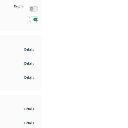
zu Entwicklung und Verbesserung der Angebote
Details
Switch zum Einwilligen bzw. Ablehnen des Dienstes Entwickl
Switch zum Einwilligen bzw. Ablehnen des Dienstes Entwicklu
zu Gewährleistung der Sicherheit, Verhinderung und Aufdeckung v
Details
zu Bereitstellung und Anzeige von Werbung und Inhalten
Details
zu Ihre Entscheidungen zum Datenschutz speichern und übermittel
Details
zu Abgleichung und Kombination von Daten aus unterschiedlichen 
Details
zu Verknüpfung verschiedener Endgeräte
Details