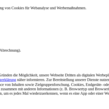
ndung von Cookies für Webanalyse und Werbemaßnahmen.
e Abrechnung).
ünden die Möglichkeit, unsere Webseite Dritten als digitalen Werbeplat
zerklärung
näher informieren.
Zur Bereitstellung unserer Dienste nutz
e von Inhalten sowie Zielgruppenforschung. Cookies, Endgeräte- ode
 zusammen mit anderen Informationen (z. B. Browsertyp und Browserin
n, um es jedes Mal wiederzuerkennen, wenn es eine App oder einer Webs