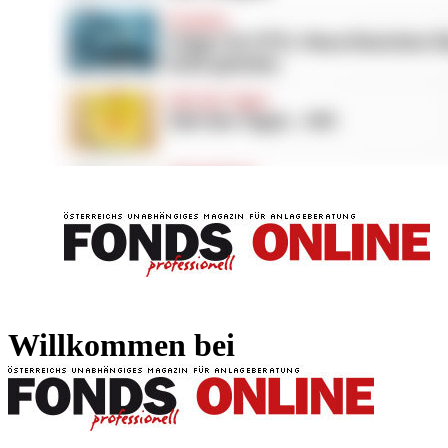
FONDS professionell
FONDS professi
Willkommen bei