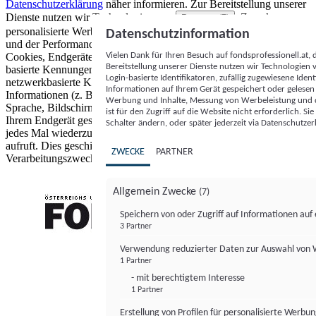
Datenschutzerklärung
näher informieren.
Zur Bereitstellung unserer
Dienste nutzen wir Technologien von
. Zwecke:
Partnern (5)
personalisierte Werbung und Inhalte, Messung von Werbeleistung
Datenschutzinformation
und der Performance von Inhalten sowie Zielgruppenforschung.
Vielen Dank für Ihren Besuch auf fondsprofessionell.at
Cookies, Endgeräte- oder ähnliche Online-Kennungen (z. B. login-
Bereitstellung unserer Dienste nutzen wir Technologien
basierte Kennungen, zufällig generierte Kennungen,
Login-basierte Identifikatoren, zufällig zugewiesene Id
netzwerkbasierte Kennungen) können zusammen mit anderen
Informationen auf Ihrem Gerät gespeichert oder gelese
Informationen (z. B. Browsertyp und Browserinformationen,
Werbung und Inhalte, Messung von Werbeleistung und d
Sprache, Bildschirmgröße, unterstützte Technologien usw.) auf
ist für den Zugriff auf die Website nicht erforderlich. S
Ihrem Endgerät gespeichert oder von dort ausgelesen werden, um es
Schalter ändern, oder später jederzeit via Datenschutzer
jedes Mal wiederzuerkennen, wenn es eine App oder einer Webseite
aufruft. Dies geschieht für einen oder mehrere der hier aufgeführten
ZWECKE
PARTNER
Verarbeitungszwecke.
Allgemein Zwecke
(7)
Speichern von oder Zugriff auf Informationen au
3 Partner
FONDS professionell
Verwendung reduzierter Daten zur Auswahl von
1 Partner
- mit berechtigtem Interesse
1 Partner
Erstellung von Profilen für personalisierte Werbu