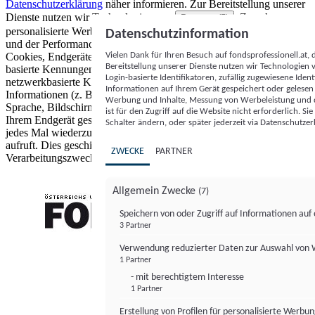
Datenschutzerklärung
näher informieren.
Zur Bereitstellung unserer
Dienste nutzen wir Technologien von
. Zwecke:
Partnern (5)
personalisierte Werbung und Inhalte, Messung von Werbeleistung
Datenschutzinformation
und der Performance von Inhalten sowie Zielgruppenforschung.
Vielen Dank für Ihren Besuch auf fondsprofessionell.at
Cookies, Endgeräte- oder ähnliche Online-Kennungen (z. B. login-
Bereitstellung unserer Dienste nutzen wir Technologien
basierte Kennungen, zufällig generierte Kennungen,
Login-basierte Identifikatoren, zufällig zugewiesene Id
netzwerkbasierte Kennungen) können zusammen mit anderen
Informationen auf Ihrem Gerät gespeichert oder gelese
Informationen (z. B. Browsertyp und Browserinformationen,
Werbung und Inhalte, Messung von Werbeleistung und d
Sprache, Bildschirmgröße, unterstützte Technologien usw.) auf
ist für den Zugriff auf die Website nicht erforderlich. S
Ihrem Endgerät gespeichert oder von dort ausgelesen werden, um es
Schalter ändern, oder später jederzeit via Datenschutzer
jedes Mal wiederzuerkennen, wenn es eine App oder einer Webseite
aufruft. Dies geschieht für einen oder mehrere der hier aufgeführten
ZWECKE
PARTNER
Verarbeitungszwecke.
Allgemein Zwecke
(7)
Speichern von oder Zugriff auf Informationen au
3 Partner
FONDS professionell
Verwendung reduzierter Daten zur Auswahl von
1 Partner
- mit berechtigtem Interesse
1 Partner
Erstellung von Profilen für personalisierte Werbu