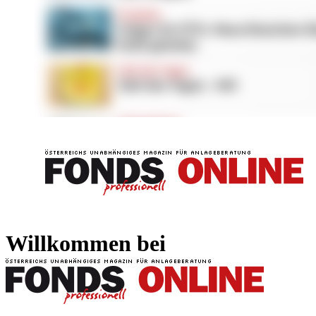
FONDS professionell
FONDS professi
Willkommen bei