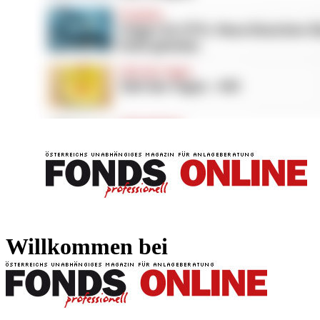
FONDS professionell
FONDS professi
Willkommen bei