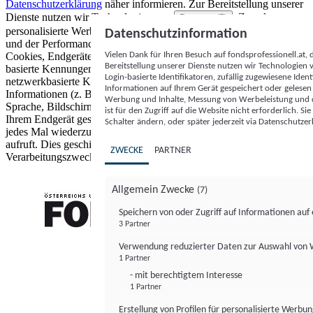
Datenschutzerklärung
näher informieren.
Zur Bereitstellung unserer
Dienste nutzen wir Technologien von
. Zwecke:
Partnern (5)
personalisierte Werbung und Inhalte, Messung von Werbeleistung
Datenschutzinformation
und der Performance von Inhalten sowie Zielgruppenforschung.
Vielen Dank für Ihren Besuch auf fondsprofessionell.at
Cookies, Endgeräte- oder ähnliche Online-Kennungen (z. B. login-
Bereitstellung unserer Dienste nutzen wir Technologien
basierte Kennungen, zufällig generierte Kennungen,
Login-basierte Identifikatoren, zufällig zugewiesene Id
netzwerkbasierte Kennungen) können zusammen mit anderen
Informationen auf Ihrem Gerät gespeichert oder gelese
Informationen (z. B. Browsertyp und Browserinformationen,
Werbung und Inhalte, Messung von Werbeleistung und d
Sprache, Bildschirmgröße, unterstützte Technologien usw.) auf
ist für den Zugriff auf die Website nicht erforderlich. S
Ihrem Endgerät gespeichert oder von dort ausgelesen werden, um es
Schalter ändern, oder später jederzeit via Datenschutzer
jedes Mal wiederzuerkennen, wenn es eine App oder einer Webseite
aufruft. Dies geschieht für einen oder mehrere der hier aufgeführten
ZWECKE
PARTNER
Verarbeitungszwecke.
Allgemein Zwecke
(7)
Speichern von oder Zugriff auf Informationen au
3 Partner
FONDS professionell
Verwendung reduzierter Daten zur Auswahl von
1 Partner
- mit berechtigtem Interesse
1 Partner
Erstellung von Profilen für personalisierte Werbu