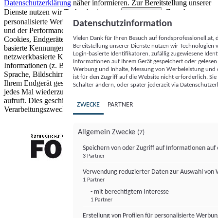
Datenschutzerklärung
näher informieren.
Zur Bereitstellung unserer
Dienste nutzen wir Technologien von
. Zwecke:
Partnern (5)
personalisierte Werbung und Inhalte, Messung von Werbeleistung
Datenschutzinformation
und der Performance von Inhalten sowie Zielgruppenforschung.
Vielen Dank für Ihren Besuch auf fondsprofessionell.at
Cookies, Endgeräte- oder ähnliche Online-Kennungen (z. B. login-
Bereitstellung unserer Dienste nutzen wir Technologien
basierte Kennungen, zufällig generierte Kennungen,
Login-basierte Identifikatoren, zufällig zugewiesene Id
netzwerkbasierte Kennungen) können zusammen mit anderen
Informationen auf Ihrem Gerät gespeichert oder gelese
Informationen (z. B. Browsertyp und Browserinformationen,
Werbung und Inhalte, Messung von Werbeleistung und d
Sprache, Bildschirmgröße, unterstützte Technologien usw.) auf
ist für den Zugriff auf die Website nicht erforderlich. S
Ihrem Endgerät gespeichert oder von dort ausgelesen werden, um es
Schalter ändern, oder später jederzeit via Datenschutzer
jedes Mal wiederzuerkennen, wenn es eine App oder einer Webseite
aufruft. Dies geschieht für einen oder mehrere der hier aufgeführten
ZWECKE
PARTNER
Verarbeitungszwecke.
Allgemein Zwecke
(7)
Speichern von oder Zugriff auf Informationen au
3 Partner
FONDS professionell
Verwendung reduzierter Daten zur Auswahl von
1 Partner
- mit berechtigtem Interesse
1 Partner
Erstellung von Profilen für personalisierte Werbu