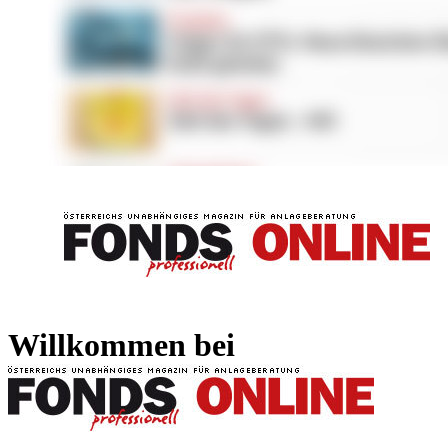
FONDS professionell
FONDS professi
Willkommen bei