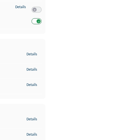
zu Entwicklung und Verbesserung der Angebote
Details
Switch zum Einwilligen bzw. Ablehnen des Dienstes Entwickl
Switch zum Einwilligen bzw. Ablehnen des Dienstes Entwicklu
zu Gewährleistung der Sicherheit, Verhinderung und Aufdeckung v
Details
zu Bereitstellung und Anzeige von Werbung und Inhalten
Details
zu Ihre Entscheidungen zum Datenschutz speichern und übermittel
Details
zu Abgleichung und Kombination von Daten aus unterschiedlichen 
Details
zu Verknüpfung verschiedener Endgeräte
Details