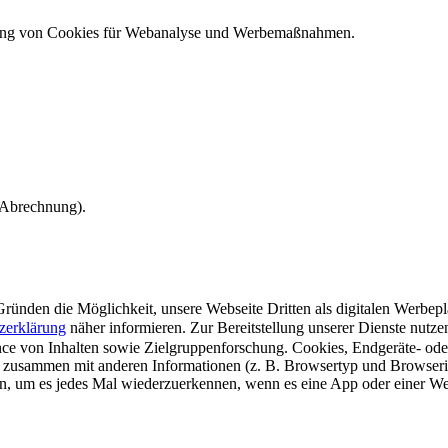
ndung von Cookies für Webanalyse und Werbemaßnahmen.
e Abrechnung).
ünden die Möglichkeit, unsere Webseite Dritten als digitalen Werbeplat
zerklärung
näher informieren.
Zur Bereitstellung unserer Dienste nutz
e von Inhalten sowie Zielgruppenforschung. Cookies, Endgeräte- ode
 zusammen mit anderen Informationen (z. B. Browsertyp und Browserin
n, um es jedes Mal wiederzuerkennen, wenn es eine App oder einer Webs