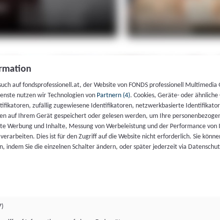
rmation
such auf fondsprofessionell.at, der Website von FONDS professionell Multimedia
ienste nutzen wir Technologien von
Partnern (4)
. Cookies, Geräte- oder ähnliche
entifikatoren, zufällig zugewiesene Identifikatoren, netzwerkbasierte Identifik
en auf Ihrem Gerät gespeichert oder gelesen werden, um Ihre personenbezogen
rte Werbung und Inhalte, Messung von Werbeleistung und der Performance von 
erarbeiten. Dies ist für den Zugriff auf die Website nicht erforderlich. Sie können
, indem Sie die einzelnen Schalter ändern, oder später jederzeit via Datenschu
7)