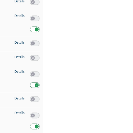
zu Speichern von oder Zugriff auf Informationen auf einem Endgerät
Details
Switch zum Einwilligen bzw. Ablehnen des Dienstes Speichern 
zu Verwendung reduzierter Daten zur Auswahl von Werbeanzeigen
Details
Switch zum Einwilligen bzw. Ablehnen des Dienstes Verwend
Switch zum Einwilligen bzw. Ablehnen des Dienstes Verwendu
zu Erstellung von Profilen für personalisierte Werbung
Details
Switch zum Einwilligen bzw. Ablehnen des Dienstes Erstellung 
zu Verwendung von Profilen zur Auswahl personalisierter Werbung
Details
Switch zum Einwilligen bzw. Ablehnen des Dienstes Verwendun
zu Messung der Werbeleistung
Details
Switch zum Einwilligen bzw. Ablehnen des Dienstes Messung 
Switch zum Einwilligen bzw. Ablehnen des Dienstes Messung d
zu Messung der Performance von Inhalten
Details
Switch zum Einwilligen bzw. Ablehnen des Dienstes Messung 
zu Analyse von Zielgruppen durch Statistiken oder Kombinationen von Dat
Details
Switch zum Einwilligen bzw. Ablehnen des Dienstes Analyse v
Switch zum Einwilligen bzw. Ablehnen des Dienstes Analyse v