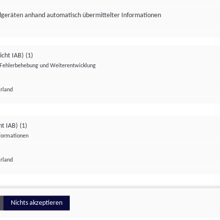
ndgeräten anhand automatisch übermittelter Informationen
icht IAB)
(1)
Fehlerbehebung und Weiterentwicklung
Irland
Impressum
Datenschutzerklärung
Datenschutzeinstellungen
ht IAB)
(1)
nformationen
Irland
ionell
Nichts akzeptieren