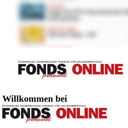
FONDS professionell
FONDS professi
Willkommen bei