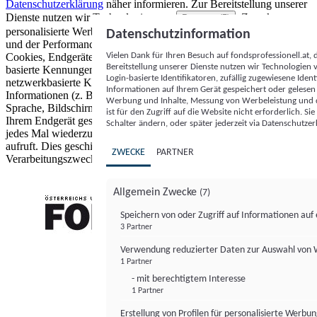
Datenschutzerklärung
näher informieren.
Zur Bereitstellung unserer
Dienste nutzen wir Technologien von
. Zwecke:
Partnern (5)
personalisierte Werbung und Inhalte, Messung von Werbeleistung
Datenschutzinformation
und der Performance von Inhalten sowie Zielgruppenforschung.
Vielen Dank für Ihren Besuch auf fondsprofessionell.at
Cookies, Endgeräte- oder ähnliche Online-Kennungen (z. B. login-
Bereitstellung unserer Dienste nutzen wir Technologien
basierte Kennungen, zufällig generierte Kennungen,
Login-basierte Identifikatoren, zufällig zugewiesene Id
netzwerkbasierte Kennungen) können zusammen mit anderen
Informationen auf Ihrem Gerät gespeichert oder gelese
Informationen (z. B. Browsertyp und Browserinformationen,
Werbung und Inhalte, Messung von Werbeleistung und d
Sprache, Bildschirmgröße, unterstützte Technologien usw.) auf
ist für den Zugriff auf die Website nicht erforderlich. S
Ihrem Endgerät gespeichert oder von dort ausgelesen werden, um es
Schalter ändern, oder später jederzeit via Datenschutzer
jedes Mal wiederzuerkennen, wenn es eine App oder einer Webseite
aufruft. Dies geschieht für einen oder mehrere der hier aufgeführten
ZWECKE
PARTNER
Verarbeitungszwecke.
Allgemein Zwecke
(7)
Speichern von oder Zugriff auf Informationen au
3 Partner
FONDS professionell
Verwendung reduzierter Daten zur Auswahl von
1 Partner
- mit berechtigtem Interesse
1 Partner
Erstellung von Profilen für personalisierte Werbu