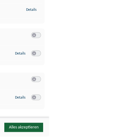
zu Identifikation von Endgeräten anhand automatisch übermittelte
Details
Switch zum Einwilligen bzw. Ablehnen der Kategorie Analyse / 
zu Google Analytics
Details
Switch zum Einwilligen bzw. Ablehnen des Dienstes Google Ana
Switch zum Einwilligen bzw. Ablehnen der Kategorie Sonstige 
zu YouTube
Details
Switch zum Einwilligen bzw. Ablehnen des Dienstes YouTube
Alles akzeptieren