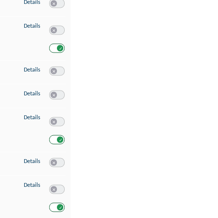
zu Speichern von oder Zugriff auf Informationen auf einem Endgerät
Details
Switch zum Einwilligen bzw. Ablehnen des Dienstes Speichern 
zu Verwendung reduzierter Daten zur Auswahl von Werbeanzeigen
Details
Switch zum Einwilligen bzw. Ablehnen des Dienstes Verwend
Switch zum Einwilligen bzw. Ablehnen des Dienstes Verwendu
zu Erstellung von Profilen für personalisierte Werbung
Details
Switch zum Einwilligen bzw. Ablehnen des Dienstes Erstellung 
zu Verwendung von Profilen zur Auswahl personalisierter Werbung
Details
Switch zum Einwilligen bzw. Ablehnen des Dienstes Verwendun
zu Messung der Werbeleistung
Details
Switch zum Einwilligen bzw. Ablehnen des Dienstes Messung 
Switch zum Einwilligen bzw. Ablehnen des Dienstes Messung d
zu Messung der Performance von Inhalten
Details
Switch zum Einwilligen bzw. Ablehnen des Dienstes Messung 
zu Analyse von Zielgruppen durch Statistiken oder Kombinationen von Dat
Details
Switch zum Einwilligen bzw. Ablehnen des Dienstes Analyse v
Switch zum Einwilligen bzw. Ablehnen des Dienstes Analyse v