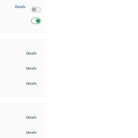
zu Entwicklung und Verbesserung der Angebote
Details
Switch zum Einwilligen bzw. Ablehnen des Dienstes Entwickl
Switch zum Einwilligen bzw. Ablehnen des Dienstes Entwicklu
zu Gewährleistung der Sicherheit, Verhinderung und Aufdeckung v
Details
zu Bereitstellung und Anzeige von Werbung und Inhalten
Details
zu Ihre Entscheidungen zum Datenschutz speichern und übermittel
Details
zu Abgleichung und Kombination von Daten aus unterschiedlichen 
Details
zu Verknüpfung verschiedener Endgeräte
Details