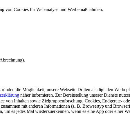
ndung von Cookies für Webanalyse und Werbemaßnahmen.
e Abrechnung).
ünden die Möglichkeit, unsere Webseite Dritten als digitalen Werbeplat
zerklärung
näher informieren.
Zur Bereitstellung unserer Dienste nutz
e von Inhalten sowie Zielgruppenforschung. Cookies, Endgeräte- ode
 zusammen mit anderen Informationen (z. B. Browsertyp und Browserin
n, um es jedes Mal wiederzuerkennen, wenn es eine App oder einer Webs