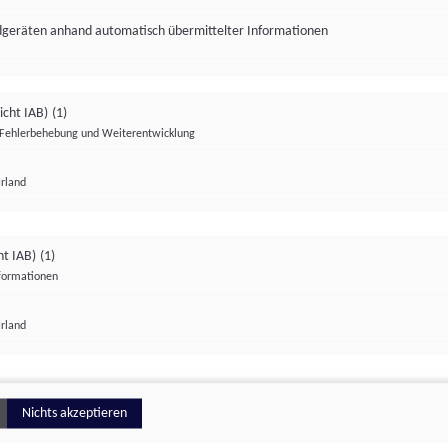
ndgeräten anhand automatisch übermittelter Informationen
icht IAB)
(1)
Fehlerbehebung und Weiterentwicklung
Irland
Impressum
Datenschutzerklärung
Datenschutzeinstellungen
ht IAB)
(1)
nformationen
Irland
ionell
Nichts akzeptieren