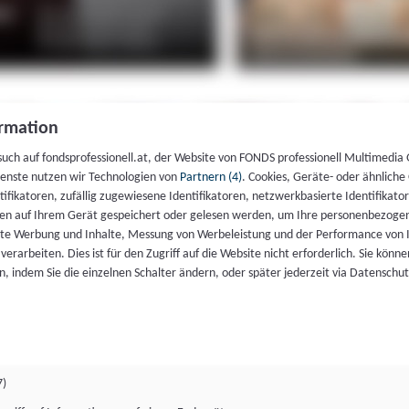
rmation
such auf fondsprofessionell.at, der Website von FONDS professionell Multimedia
ienste nutzen wir Technologien von
Partnern (4)
. Cookies, Geräte- oder ähnliche
entifikatoren, zufällig zugewiesene Identifikatoren, netzwerkbasierte Identifik
en auf Ihrem Gerät gespeichert oder gelesen werden, um Ihre personenbezogen
rte Werbung und Inhalte, Messung von Werbeleistung und der Performance von 
erarbeiten. Dies ist für den Zugriff auf die Website nicht erforderlich. Sie können
, indem Sie die einzelnen Schalter ändern, oder später jederzeit via Datenschu
7)