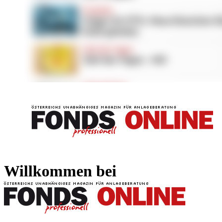
FONDS professionell
FONDS professi
Willkommen bei