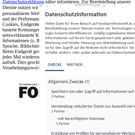
Datenschutzerklärung
näher informieren.
Zur Bereitstellung unserer
Dienste nutzen wir Technologien von
. Zwecke:
Partnern (5)
personalisierte Werbung und Inhalte, Messung von Werbeleistung
Datenschutzinformation
und der Performance von Inhalten sowie Zielgruppenforschung.
Vielen Dank für Ihren Besuch auf fondsprofessionell.at
Cookies, Endgeräte- oder ähnliche Online-Kennungen (z. B. login-
Bereitstellung unserer Dienste nutzen wir Technologien
basierte Kennungen, zufällig generierte Kennungen,
Login-basierte Identifikatoren, zufällig zugewiesene Id
netzwerkbasierte Kennungen) können zusammen mit anderen
Informationen auf Ihrem Gerät gespeichert oder gelese
Informationen (z. B. Browsertyp und Browserinformationen,
Werbung und Inhalte, Messung von Werbeleistung und d
Sprache, Bildschirmgröße, unterstützte Technologien usw.) auf
ist für den Zugriff auf die Website nicht erforderlich. S
Ihrem Endgerät gespeichert oder von dort ausgelesen werden, um es
Schalter ändern, oder später jederzeit via Datenschutzer
jedes Mal wiederzuerkennen, wenn es eine App oder einer Webseite
aufruft. Dies geschieht für einen oder mehrere der hier aufgeführten
ZWECKE
PARTNER
Verarbeitungszwecke.
Allgemein Zwecke
(7)
Speichern von oder Zugriff auf Informationen au
3 Partner
FONDS professionell
Verwendung reduzierter Daten zur Auswahl von
1 Partner
- mit berechtigtem Interesse
1 Partner
Erstellung von Profilen für personalisierte Werbu